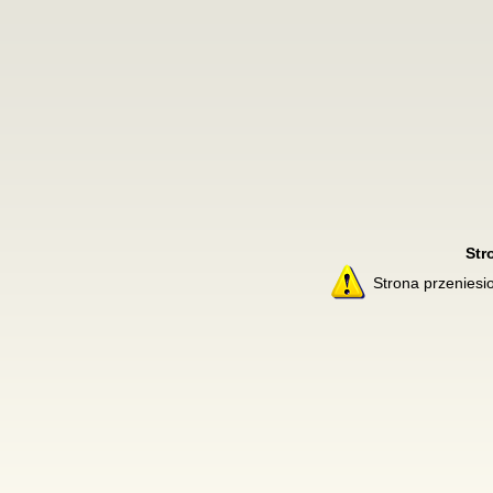
Str
Strona przenies