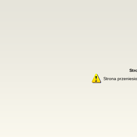
Str
Strona przenies