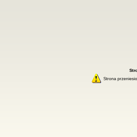
Str
Strona przenies