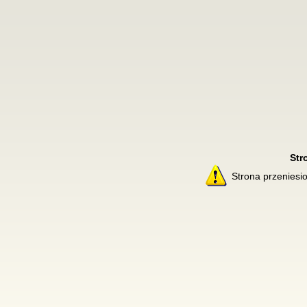
Str
Strona przenies