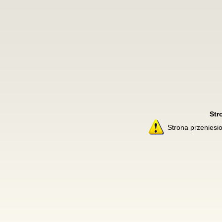
Str
Strona przenies