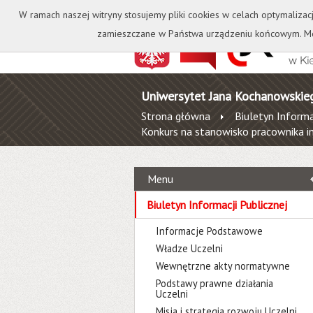
Kontakt
Biblioteka
W ramach naszej witryny stosujemy pliki cookies w celach optymalizac
zamieszczane w Państwa urządzeniu końcowym. Mo
Uniwersytet Jana Kochanowskie
Strona główna
Biuletyn Informa
Konkurs na stanowisko pracownika in
Menu
Biuletyn Informacji Publicznej
Informacje Podstawowe
Władze Uczelni
Wewnętrzne akty normatywne
Podstawy prawne działania
Uczelni
Misja i strategia rozwoju Uczelni