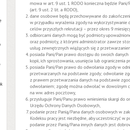
mowa w art. 9 ust. 1 RODO konieczna będzie Pani/
(art. 9 ust. 2 lit. a RODO),
dane osobowe będą przechowywane do zakończenia 
e
w przypadku wyrażenia zgody na wykorzystywanie 
celów przyszłych rekrutacji – przez okres 9 miesięcy
odbiorcami danych mogą być podmioty upoważnion
oraz podmioty, z którymi administrator zawrze sto
w
usług zewnętrznych wiążących się z przetwarzani
posiada Pani/Pan prawo dostępu do swoich danych
kopii, ich sprostowania, usunięcia lub ograniczenia 
e
posiada Pani/Pan prawo do odwołania zgody w odn
przetwarzanych na podstawie zgody; odwołanie z
z prawem przetwarzania danych na podstawie zgody,
uk
odwołaniem; zgodę można odwołać w dowolnym cza
na ww. adres pocztowy,
przysługuje Pani/Panu prawo wniesienia skargi do o
Urzędu Ochrony Danych Osobowych,
podanie przez Panią/Pana danych osobowych w zakre
Kodeksu pracy jest niezbędne, aby uczestniczyć w 
podanie przez Panią/Pana innych danych jest dobro