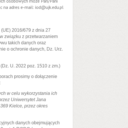
nych osobowych może Pan/Pani
 na adres e-mail: iod@ujk.edu.pl
 (UE) 2016/679 z dnia 27
h w związku z przetwarzaniem
wu takich danych oraz
ie o ochronie danych, Dz. Urz.
 (Dz. U. 2022 poz. 1510 z zm.)
borach prosimy o dołączenie
:
h w celu wykorzystania ich
rzez Uniwersytet Jana
369 Kielce, przez okres
cyjnych danych obejmujących