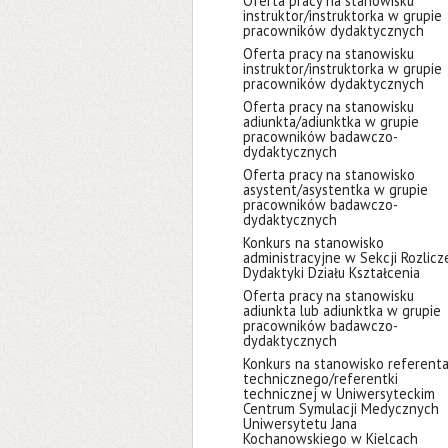
Oferta pracy na stanowisku
instruktor/instruktorka w grupie
pracowników dydaktycznych
Oferta pracy na stanowisku
instruktor/instruktorka w grupie
pracowników dydaktycznych
Oferta pracy na stanowisku
adiunkta/adiunktka w grupie
pracowników badawczo-
dydaktycznych
Oferta pracy na stanowisko
asystent/asystentka w grupie
pracowników badawczo-
dydaktycznych
Konkurs na stanowisko
administracyjne w Sekcji Rozlicz
Dydaktyki Działu Kształcenia
Oferta pracy na stanowisku
adiunkta lub adiunktka w grupie
pracowników badawczo-
dydaktycznych
Konkurs na stanowisko referent
technicznego/referentki
technicznej w Uniwersyteckim
Centrum Symulacji Medycznych
Uniwersytetu Jana
Kochanowskiego w Kielcach