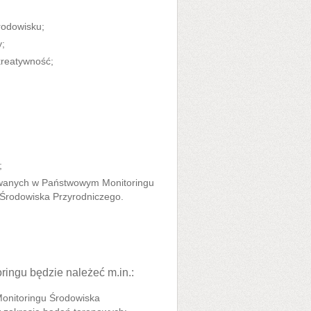
rodowisku;
y;
kreatywność;
;
ywanych w Państwowym Monitoringu
 Środowiska Przyrodniczego.
ringu będzie należeć m.in.:
onitoringu Środowiska