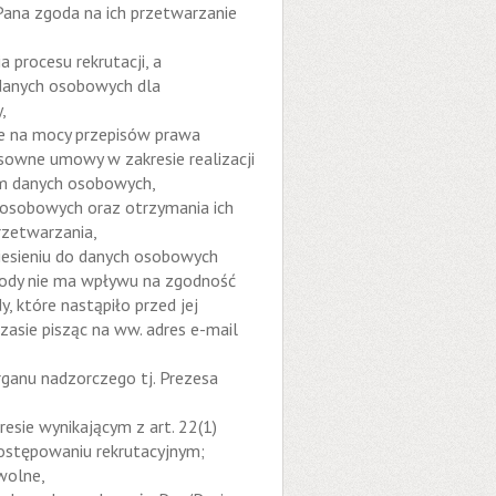
Pana zgoda na ich przetwarzanie
procesu rekrutacji, a
danych osobowych dla
,
e na mocy przepisów prawa
sowne umowy w zakresie realizacji
em danych osobowych,
 osobowych oraz otrzymania ich
przetwarzania,
iesieniu do danych osobowych
gody nie ma wpływu na zgodność
 które nastąpiło przed jej
sie pisząc na ww. adres e-mail
rganu nadzorczego tj. Prezesa
sie wynikającym z art. 22(1)
postępowaniu rekrutacyjnym;
wolne,