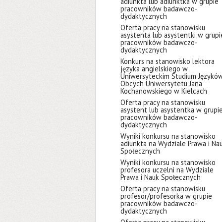
adiunkta lub adiunktka w grupie
pracowników badawczo-
dydaktycznych
Oferta pracy na stanowisku
asystenta lub asystentki w grupi
pracowników badawczo-
dydaktycznych
Konkurs na stanowisko lektora
języka angielskiego w
Uniwersyteckim Studium Językó
Obcych Uniwersytetu Jana
Kochanowskiego w Kielcach
Oferta pracy na stanowisku
asystent lub asystentka w grupi
pracowników badawczo-
dydaktycznych
Wyniki konkursu na stanowisko
adiunkta na Wydziale Prawa i Na
Społecznych
Wyniki konkursu na stanowisko
profesora uczelni na Wydziale
Prawa i Nauk Społecznych
Oferta pracy na stanowisku
profesor/profesorka w grupie
pracowników badawczo-
dydaktycznych