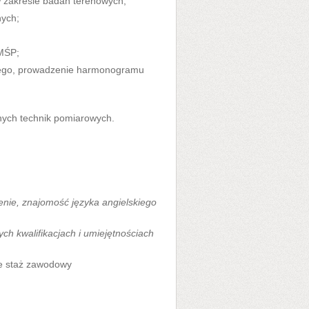
 zakresie badań terenowych;
nych;
ZMŚP;
nego, prowadzenie harmonogramu
nych technik pomiarowych.
nie, znajomość języka angielskiego
h kwalifikacjach i umiejętnościach
ce staż zawodowy