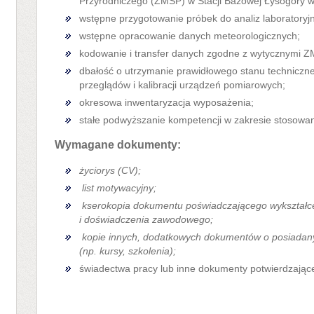
Przyrodniczego (ZMŚP) w Stacji Bazowej Łysogóry w
wstępne przygotowanie próbek do analiz laboratoryj
wstępne opracowanie danych meteorologicznych;
kodowanie i transfer danych zgodne z wytycznymi 
dbałość o utrzymanie prawidłowego stanu technicz
przeglądów i kalibracji urządzeń pomiarowych;
okresowa inwentaryzacja wyposażenia;
stałe podwyższanie kompetencji w zakresie stosowa
Wymagane dokumenty:
życiorys (CV);
list motywacyjny;
kserokopia dokumentu poświadczającego wykształce
i doświadczenia zawodowego;
kopie innych, dodatkowych dokumentów o posiadanyc
(np. kursy, szkolenia);
świadectwa pracy lub inne dokumenty potwierdzają