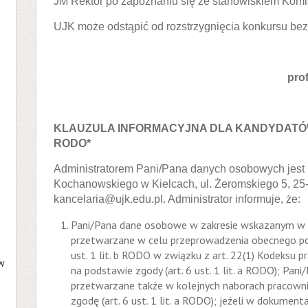
JM Rektor po zapoznaniu się ze stanowiskiem Komi
UJK może odstąpić od rozstrzygnięcia konkursu bez
pro
KLAUZULA INFORMACYJNA DLA KANDYDATÓW 
RODO*
Administratorem Pani/Pana danych osobowych jest 
Kochanowskiego w Kielcach, ul. Żeromskiego 5, 25-3
kancelaria@ujk.edu.pl. Administrator informuje, że:
Pani/Pana dane osobowe w zakresie wskazanym w p
przetwarzane w celu przeprowadzenia obecnego pos
ust. 1 lit. b RODO w związku z art. 22(1) Kodeksu p
 w
na podstawie zgody (art. 6 ust. 1 lit. a RODO); Pa
przetwarzane także w kolejnych naborach pracownik
zgodę (art. 6 ust. 1 lit. a RODO); jeżeli w dokumen