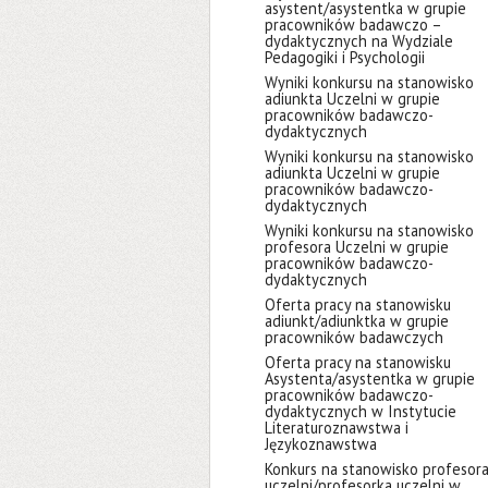
asystent/asystentka w grupie
pracowników badawczo –
dydaktycznych na Wydziale
Pedagogiki i Psychologii
Wyniki konkursu na stanowisko
adiunkta Uczelni w grupie
pracowników badawczo-
dydaktycznych
Wyniki konkursu na stanowisko
adiunkta Uczelni w grupie
pracowników badawczo-
dydaktycznych
Wyniki konkursu na stanowisko
profesora Uczelni w grupie
pracowników badawczo-
dydaktycznych
Oferta pracy na stanowisku
adiunkt/adiunktka w grupie
pracowników badawczych
Oferta pracy na stanowisku
Asystenta/asystentka w grupie
pracowników badawczo-
dydaktycznych w Instytucie
Literaturoznawstwa i
Językoznawstwa
Konkurs na stanowisko profesor
uczelni/profesorka uczelni w