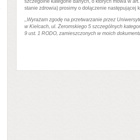
szczególne kategorie danych, o których mowa w art.
stanie zdrowia) prosimy o dołączenie następującej k
w
,,Wyrażam zgodę na przetwarzanie przez Uniwersy
w Kielcach, ul. Żeromskiego 5 szczególnych kategor
9 ust. 1 RODO, zamieszczonych w moich dokumenta