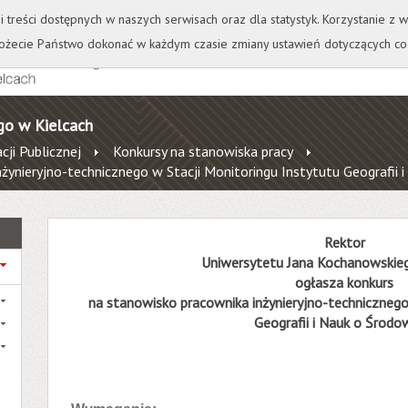
+
++
Wydawnictwo
Wirtualna Uczelnia
A
A
A
A
A
ji treści dostępnych w naszych serwisach oraz dla statystyk. Korzystanie z
żecie Państwo dokonać w każdym czasie zmiany ustawień dotyczących co
go w Kielcach
cji Publicznej
Konkursy na stanowiska pracy
żynieryjno-technicznego w Stacji Monitoringu Instytutu Geografii 
Rektor
Uniwersytetu Jana Kochanowskieg
ogłasza konkurs
na stanowisko
pracownika inżynieryjno-techniczneg
Geografii i Nauk o Środo