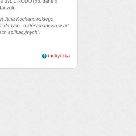
 9 ust. 1 RODO (np. dane o
lauzuli:
tet Jana Kochanowskiego
ii danych, o których mowa w art.
ch aplikacyjnych”.
metryczka