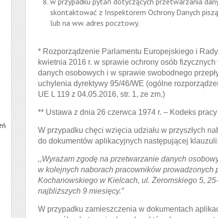
w przypadku pytań dotyczących przetwarzania da
skontaktować z Inspektorem Ochrony Danych pisząc
lub na ww. adres pocztowy.
* Rozporządzenie Parlamentu Europejskiego i Rady
kwietnia 2016 r. w sprawie ochrony osób fizycznyc
danych osobowych i w sprawie swobodnego przepły
uchylenia dyrektywy 95/46/WE (ogólne rozporządzen
UE L 119 z 04.05.2016, str. 1, ze zm.)
** Ustawa z dnia 26 czerwca 1974 r. – Kodeks pracy
eń
W przypadku chęci wzięcia udziału w przyszłych na
do dokumentów aplikacyjnych następującej klauzuli
,,Wyrażam zgodę na przetwarzanie danych osobowyc
w kolejnych naborach pracowników prowadzonych p
a
Kochanowskiego w Kielcach, ul. Żeromskiego 5, 25-
najbliższych 9 miesięcy.”
W przypadku zamieszczenia w dokumentach aplika