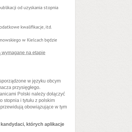
blikacji od uzyskania stopnia
atkowe kwalifikacje, itd.
anowskiego w Kielcach będzie
dą wymagane na etapie
sporządzone w języku obcym
macza przysięgłego.
nicami Polski należy dołączyć
topnia i tytułu z polskim
 przewidują obowiązujące w tym
 kandydaci, których aplikacje