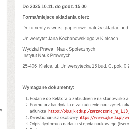
Do 2025.10.11. do godz. 15.00
Forma/miejsce składania ofert:
Dokumenty w wersji papierowej
należy składać pod
Uniwersytet Jana Kochanowskiego w Kielcach
Wydział Prawa i Nauk Społecznych
Instytut Nauk Prawnych
25-406 Kielce, ul. Uniwersytecka 15 bud. C, pok. 0.
Wymagane dokumenty:
Podanie do Rektora o zatrudnienie na stanowisko a
Formularz kandydata o zatrudnienie nauczyciela a
 w
adiunkta
https://bip.ujk.edu.pl/zarzadzenie_nr_11
Kwestionariusz osobowy
https://www.ujk.edu.pl/
Odpis dyplomu o nadaniu stopnia naukowego (ksero