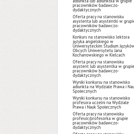
adiunkta lub adiunktka w grupie
pracowników badawczo-
dydaktycznych
Oferta pracy na stanowisku
asystenta lub asystentki w grupi
pracowników badawczo-
dydaktycznych
Konkurs na stanowisko lektora
języka angielskiego w
Uniwersyteckim Studium Językó
Obcych Uniwersytetu Jana
Kochanowskiego w Kielcach
Oferta pracy na stanowisku
asystent lub asystentka w grupi
pracowników badawczo-
dydaktycznych
Wyniki konkursu na stanowisko
adiunkta na Wydziale Prawa i Na
Społecznych
Wyniki konkursu na stanowisko
profesora uczelni na Wydziale
Prawa i Nauk Społecznych
Oferta pracy na stanowisku
profesor/profesorka w grupie
pracowników badawczo-
dydaktycznych