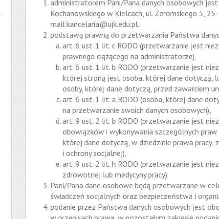
administratorem Pani/Pana danych osobowych jest
Kochanowskiego w Kielcach, ul. Żeromskiego 5, 25-
w
mail:kancelaria@ujk.edu.pl.
podstawą prawną do przetwarzania Państwa danyc
art. 6 ust. 1 lit. c RODO (przetwarzanie jest n
prawnego ciążącego na administratorze),
art. 6 ust. 1 lit. b RODO (przetwarzanie jest n
której stroną jest osoba, której dane dotyczą, l
osoby, której dane dotyczą, przed zawarciem u
art. 6 ust. 1 lit. a RODO (osoba, której dane do
na przetwarzanie swoich danych osobowych),
art. 9 ust. 2 lit. b RODO (przetwarzanie jest ni
obowiązków i wykonywania szczególnych praw p
której dane dotyczą, w dziedzinie prawa pracy,
i ochrony socjalnej),
art. 9 ust. 2 lit. h RODO (przetwarzanie jest ni
zdrowotnej lub medycyny pracy).
Pani/Pana dane osobowe będą przetwarzane w celu
świadczeń socjalnych oraz bezpieczeństwa i organiz
podanie przez Państwa danych osobowych jest ob
w przepisach prawa, w pozostałym zakresie podani