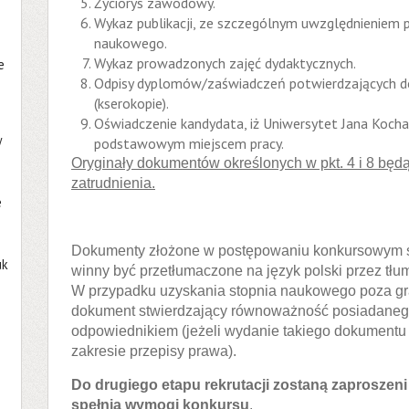
Życiorys zawodowy.
Wykaz publikacji, ze szczególnym uwzględnieniem pu
naukowego.
Wykaz prowadzonych zajęć dydaktycznych.
e
Odpisy dyplomów/zaświadczeń potwierdzających dod
(kserokopie).
Oświadczenie kandydata, iż Uniwersytet Jana Koch
w
podstawowym miejscem pracy.
Oryginały dokumentów określonych w pkt. 4 i 8 bę
zatrudnienia.
e
Dokumenty złożone w postępowaniu konkursowym 
uk
winny być przetłumaczone na język polski przez tłu
W przypadku uzyskania stopnia naukowego poza gra
dokument stwierdzający równoważność posiadanego s
odpowiednikiem (jeżeli wydanie takiego dokumentu
zakresie przepisy prawa).
Do drugiego etapu rekrutacji zostaną zaproszeni
spełnią wymogi konkursu
.