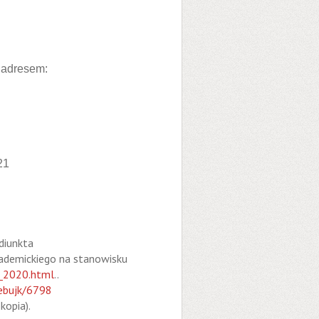
 adresem:
21
diunkta
kademickiego na stanowisku
8_2020.html
..
webujk/6798
kopia).