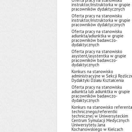
Oferta pracy na stanowisku
instruktor/instruktorka w grupie
pracowników dydaktycznych
Oferta pracy na stanowisku
instruktor/instruktorka w grupie
pracowników dydaktycznych
Oferta pracy na stanowisku
adiunkta/adiunktka w grupie
pracowników badawczo-
dydaktycznych
Oferta pracy na stanowisko
asystent/asystentka w grupie
pracowników badawczo-
dydaktycznych
Konkurs na stanowisko
administracyjne w Sekcji Rozlicz
Dydaktyki Działu Kształcenia
Oferta pracy na stanowisku
adiunkta lub adiunktka w grupie
pracowników badawczo-
dydaktycznych
Konkurs na stanowisko referent
technicznego/referentki
technicznej w Uniwersyteckim
Centrum Symulacji Medycznych
Uniwersytetu Jana
Kochanowskiego w Kielcach