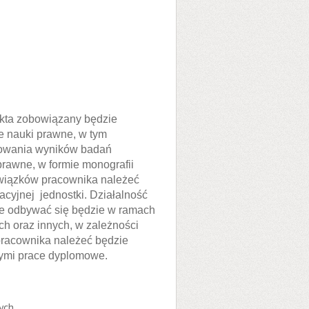
kta zobowiązany będzie
e nauki prawne, w tym
kowania wyników badań
rawne, w formie monografii
owiązków pracownika należeć
acyjnej jednostki. Działalność
e odbywać się będzie w ramach
h oraz innych, w zależności
pracownika należeć będzie
cymi prace dyplomowe.
ych.