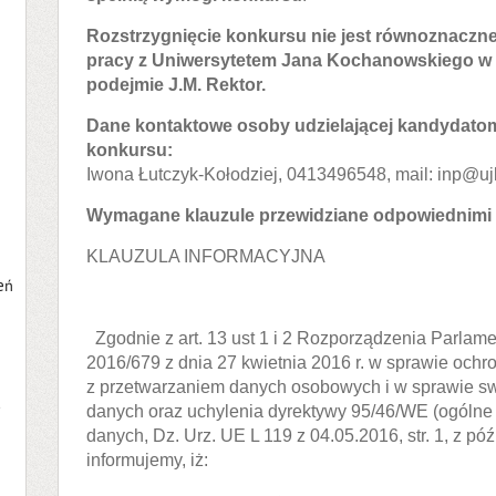
Rozstrzygnięcie konkursu nie jest równoznaczn
pracy z Uniwersytetem Jana Kochanowskiego w K
podejmie J.M. Rektor.
Dane kontaktowe osoby udzielającej kandydatom
konkursu:
Iwona Łutczyk-Kołodziej, 0413496548, mail: inp@uj
Wymagane klauzule przewidziane odpowiednimi 
KLAUZULA INFORMACYJNA
eń
Zgodnie z art. 13 ust 1 i 2 Rozporządzenia Parlam
2016/679 z dnia 27 kwietnia 2016 r. w sprawie ochr
z przetwarzaniem danych osobowych i w sprawie s
a
danych oraz uchylenia dyrektywy 95/46/WE (ogólne
danych, Dz. Urz. UE L 119 z 04.05.2016, str. 1, z p
informujemy, iż: