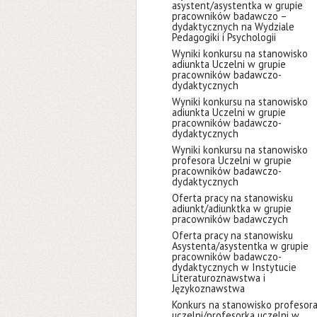
asystent/asystentka w grupie
pracowników badawczo –
dydaktycznych na Wydziale
Pedagogiki i Psychologii
Wyniki konkursu na stanowisko
adiunkta Uczelni w grupie
pracowników badawczo-
dydaktycznych
Wyniki konkursu na stanowisko
adiunkta Uczelni w grupie
pracowników badawczo-
dydaktycznych
Wyniki konkursu na stanowisko
profesora Uczelni w grupie
pracowników badawczo-
dydaktycznych
Oferta pracy na stanowisku
adiunkt/adiunktka w grupie
pracowników badawczych
Oferta pracy na stanowisku
Asystenta/asystentka w grupie
pracowników badawczo-
dydaktycznych w Instytucie
Literaturoznawstwa i
Językoznawstwa
Konkurs na stanowisko profesor
uczelni/profesorka uczelni w