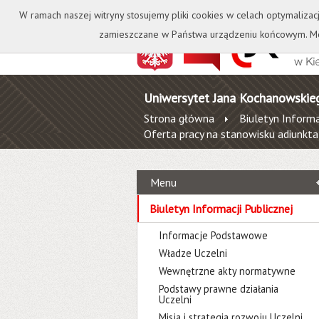
Kontakt
Biblioteka
W ramach naszej witryny stosujemy pliki cookies w celach optymalizac
zamieszczane w Państwa urządzeniu końcowym. Mo
Uniwersytet Jana Kochanowskie
Strona główna
Biuletyn Informa
Oferta pracy na stanowisku adiunk
Menu
Biuletyn Informacji Publicznej
Informacje Podstawowe
Władze Uczelni
Wewnętrzne akty normatywne
Podstawy prawne działania
Uczelni
Misja i strategia rozwoju Uczelni