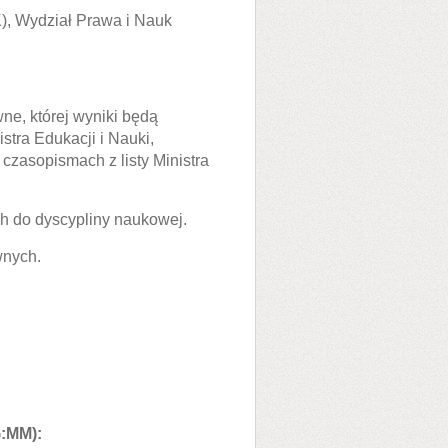
), Wydział Prawa i Nauk
ne, której wyniki będą
tra Edukacji i Nauki,
zasopismach z listy Ministra
ch do dyscypliny naukowej.
wnych.
G:MM):