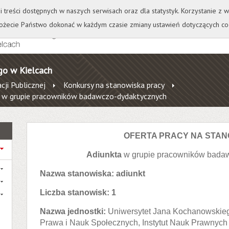
+
++
Wydawnictwo
Wirtualna Uczelnia
A
A
A
A
A
ji treści dostępnych w naszych serwisach oraz dla statystyk. Korzystanie z
żecie Państwo dokonać w każdym czasie zmiany ustawień dotyczących co
go w Kielcach
cji Publicznej
Konkursy na stanowiska pracy
ta w grupie pracowników badawczo-dydaktycznych
OFERTA PRACY NA STA
Adiunkta
w grupie pracowników bada
Nazwa stanowiska: adiunkt
Liczba stanowisk: 1
Nazwa jednostki:
Uniwersytet Jana Kochanowskieg
Prawa i Nauk Społecznych, Instytut Nauk Prawnych