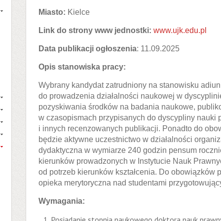
Miasto:
Kielce
Link do strony www jednostki:
www.ujk.edu.pl
Data publikacji ogłoszenia
: 11.09.2025
Opis stanowiska pracy:
Wybrany kandydat zatrudniony na stanowisku adiun
do prowadzenia działalności naukowej w dyscyplini
pozyskiwania środków na badania naukowe, publi
w czasopismach przypisanych do dyscypliny nauki p
i innych recenzowanych publikacji. Ponadto do ob
będzie aktywne uczestnictwo w działalności organiz
dydaktyczna w wymiarze 240 godzin pensum roczni
kierunków prowadzonych w Instytucie Nauk Prawnyc
od potrzeb kierunków kształcenia. Do obowiązków 
opieka merytoryczna nad studentami przygotowują
Wymagania:
Posiadanie stopnia naukowego doktora nauk prawn