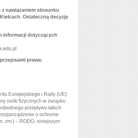
e z nawiązaniem stosunku
ielcach. Ostateczną decyzję
 informacji dotyczących
k.edu.pl
przepisami prawa:
entu Europejskiego i Rady (UE)
ony osób fizycznych w związku
wobodnego przepływu takich
 rozporządzenie o ochronie
óźn. zm.) – RODO, niniejszym