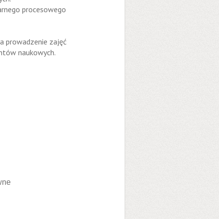
karnego procesowego
ca prowadzenie zajęć
u grantów naukowych.
wne