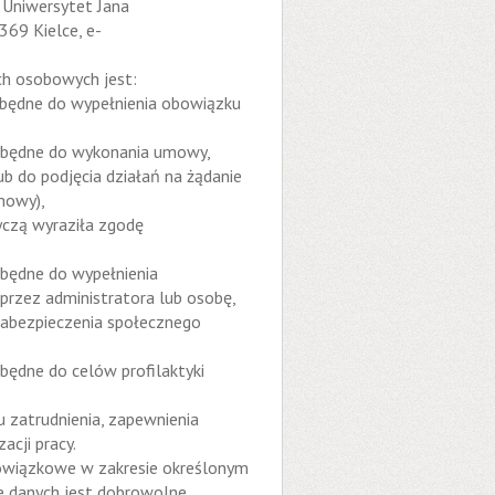
 Uniwersytet Jana
369 Kielce, e-
h osobowych jest:
iezbędne do wypełnienia obowiązku
iezbędne do wykonania umowy,
ub do podjęcia działań na żądanie
mowy),
tyczą wyraziła zgodę
ezbędne do wypełnienia
rzez administratora lub osobę,
 zabezpieczenia społecznego
ezbędne do celów profilaktyki
 zatrudnienia, zapewnienia
acji pracy.
owiązkowe w zakresie określonym
e danych jest dobrowolne.