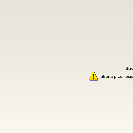
Str
Strona przenies