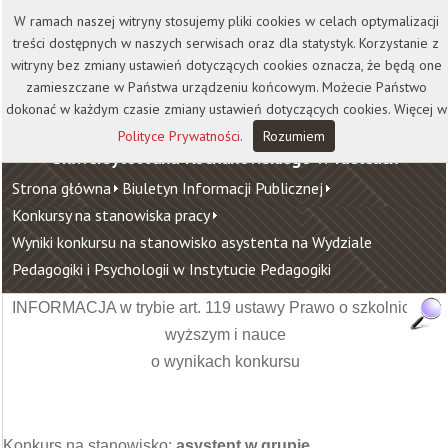
Kontakt
Biblioteka
Wydawnictwo
W ramach naszej witryny stosujemy pliki cookies w celach optymalizacji
Wirtualna Uczelnia
treści dostępnych w naszych serwisach oraz dla statystyk. Korzystanie z
witryny bez zmiany ustawień dotyczących cookies oznacza, że będą one
zamieszczane w Państwa urządzeniu końcowym. Możecie Państwo
dokonać w każdym czasie zmiany ustawień dotyczących cookies. Więcej w
Polityce Prywatności
.
Rozumiem
Uniwersytet Jana Kochanowskiego w Kielcach
Strona główna
Biuletyn Informacji Publicznej
Konkursy na stanowiska pracy
Wyniki konkursu na stanowisko asystenta na Wydziale
Pedagogiki i Psychologii w Instytucie Pedagogiki
INFORMACJA w trybie art. 119 ustawy Prawo o szkolnictwie
wyższym i nauce
o wynikach konkursu
Konkurs na stanowisko:
asystent w grupie