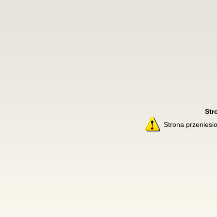
Str
Strona przenies