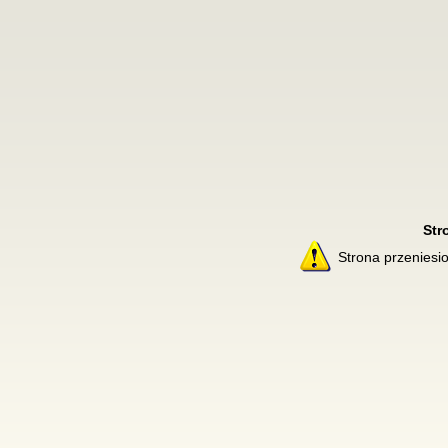
Str
Strona przenies