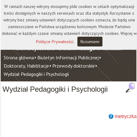
Kontakt
Biblioteka
Wydawnictwo
W ramach naszej witryny stosujemy pliki cookies w celach optymalizacji
Wirtualna Uczelnia
treści dostępnych w naszych serwisach oraz dla statystyk. Korzystanie z
witryny bez zmiany ustawień dotyczących cookies oznacza, że będą one
zamieszczane w Państwa urządzeniu końcowym. Możecie Państwo
dokonać w każdym czasie zmiany ustawień dotyczących cookies. Więcej w
Polityce Prywatności
.
Rozumiem
Uniwersytet Jana Kochanowskiego w Kielcach
Strona główna
Biuletyn Informacji Publicznej
Doktoraty, Habilitacje
Przewody doktorskie
Wydział Pedagogiki i Psychologii
Wydział Pedagogiki i Psychologii
metryczka