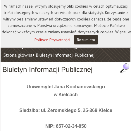
Kontakt
Biblioteka
Wydawnictwo
W ramach naszej witryny stosujemy pliki cookies w celach optymalizacji
Wirtualna Uczelnia
treści dostępnych w naszych serwisach oraz dla statystyk. Korzystanie z
witryny bez zmiany ustawień dotyczących cookies oznacza, że będą one
zamieszczane w Państwa urządzeniu końcowym. Możecie Państwo
dokonać w każdym czasie zmiany ustawień dotyczących cookies. Więcej w
Polityce Prywatności
.
Rozumiem
Uniwersytet Jana Kochanowskiego w Kielcach
Strona główna
Biuletyn Informacji Publicznej
Biuletyn Informacji Publicznej
Uniwersytet Jana Kochanowskiego
w Kielcach
Siedziba: ul. Żeromskiego 5, 25-369 Kielce
NIP: 657-02-34-850