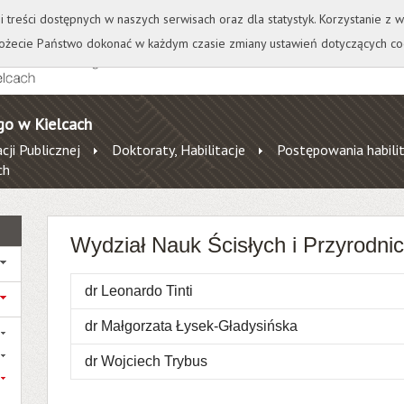
+
++
Wydawnictwo
Wirtualna Uczelnia
A
A
A
A
A
ji treści dostępnych w naszych serwisach oraz dla statystyk. Korzystanie z
żecie Państwo dokonać w każdym czasie zmiany ustawień dotyczących co
go w Kielcach
cji Publicznej
Doktoraty, Habilitacje
Postępowania habili
ch
Wydział Nauk Ścisłych i Przyrodni
dr Leonardo Tinti
dr Małgorzata Łysek-Gładysińska
dr Wojciech Trybus