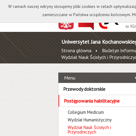
Kontakt
Biblioteka
W ramach naszej witryny stosujemy pliki cookies w celach optymalizac
zamieszczane w Państwa urządzeniu końcowym. Mo
Uniwersytet Jana Kochanowskie
Strona główna
Biuletyn Informa
Wydział Nauk Ścisłych i Przyrodniczy
Menu
Przewody doktorskie
Postępowania habilitacyjne
Collegium Medicum
Wydział Humanistyczny
Wydział Nauk Ścisłych i
Przyrodniczych