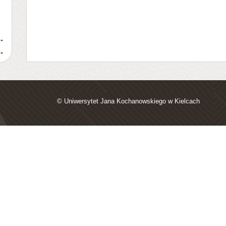
© Uniwersytet Jana Kochanowskiego w Kielcach