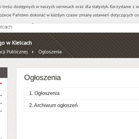
+
++
Wydawnictwo
Wirtualna Uczelnia
A
A
A
A
A
ji treści dostępnych w naszych serwisach oraz dla statystyk. Korzystanie z
żecie Państwo dokonać w każdym czasie zmiany ustawień dotyczących co
go w Kielcach
cji Publicznej
Ogłoszenia
Ogłoszenia
1. Ogłoszenia
2. Archiwum ogłoszeń