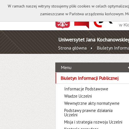
Kontakt
Biblioteka
W ramach naszej witryny stosujemy pliki cookies w celach optymalizac
zamieszczane w Państwa urządzeniu końcowym. Mo
Uniwersytet Jana Kochanowskie
Strona główna
Biuletyn Informa
Menu
Biuletyn Informacji Publicznej
Informacje Podstawowe
Władze Uczelni
Wewnętrzne akty normatywne
Podstawy prawne działania
Uczelni
Misja i strategia rozwoju Uczelni