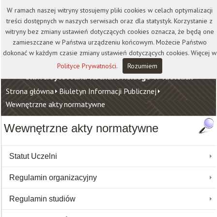
Kontakt
Biblioteka
Wydawnictwo
W ramach naszej witryny stosujemy pliki cookies w celach optymalizacji
Wirtualna Uczelnia
treści dostępnych w naszych serwisach oraz dla statystyk. Korzystanie z
witryny bez zmiany ustawień dotyczących cookies oznacza, że będą one
zamieszczane w Państwa urządzeniu końcowym. Możecie Państwo
dokonać w każdym czasie zmiany ustawień dotyczących cookies. Więcej w
Polityce Prywatności
.
Rozumiem
Uniwersytet Jana Kochanowskiego w Kielcach
Strona główna
Biuletyn Informacji Publicznej
Wewnętrzne akty normatywne
Wewnętrzne akty normatywne
Statut Uczelni
Regulamin organizacyjny
Regulamin studiów