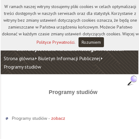
Kontakt
Biblioteka
Wydawnictwo
W ramach naszej witryny stosujemy pliki cookies w celach optymalizacji
Wirtualna Uczelnia
treści dostępnych w naszych serwisach oraz dla statystyk. Korzystanie z
witryny bez zmiany ustawień dotyczących cookies oznacza, że będą one
zamieszczane w Państwa urządzeniu końcowym. Możecie Państwo
dokonać w każdym czasie zmiany ustawień dotyczących cookies. Więcej w
Polityce Prywatności
.
Rozumiem
Uniwersytet Jana Kochanowskiego w Kielcach
Strona główna
Biuletyn Informacji Publicznej
Programy studiów
Programy studiów
Programy studiów -
zobacz