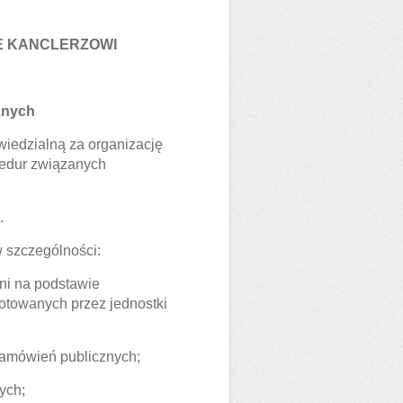
E KANCLERZOWI
znych
wiedzialną za organizację
cedur związanych
.
 szczególności:
ni na podstawie
otowanych przez jednostki
zamówień publicznych;
ych;