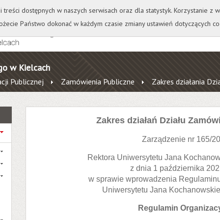
+
++
Wydawnictwo
Wirtualna Uczelnia
A
A
A
A
A
ji treści dostępnych w naszych serwisach oraz dla statystyk. Korzystanie z
żecie Państwo dokonać w każdym czasie zmiany ustawień dotyczących co
go w Kielcach
cji Publicznej
Zamówienia Publiczne
Zakres działania Dz
Zakres działań Działu Zamów
Zarządzenie nr 165/2
Rektora Uniwersytetu Jana Kochanow
z dnia 1 października 202
w sprawie wprowadzenia Regulaminu
Uniwersytetu Jana Kochanowskie
Regulamin Organizac