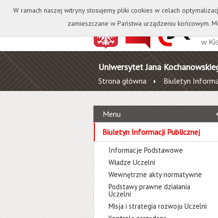
Kontakt
Biblioteka
W ramach naszej witryny stosujemy pliki cookies w celach optymalizac
zamieszczane w Państwa urządzeniu końcowym. Mo
Uniwersytet Jana Kochanowskie
Strona główna
Biuletyn Informa
Menu
Biuletyn Informacji Publicznej
Informacje Podstawowe
Władze Uczelni
Wewnętrzne akty normatywne
Podstawy prawne działania
Uczelni
Misja i strategia rozwoju Uczelni