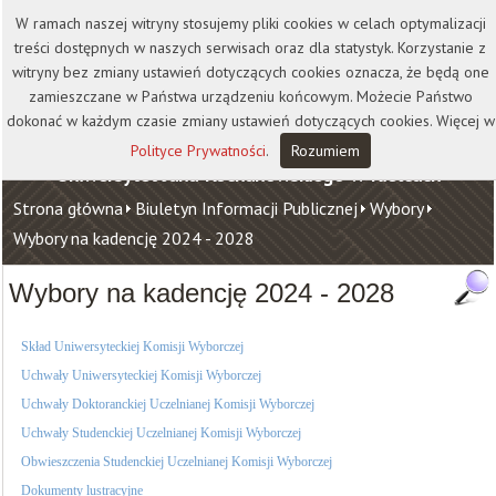
Kontakt
Biblioteka
Wydawnictwo
W ramach naszej witryny stosujemy pliki cookies w celach optymalizacji
Wirtualna Uczelnia
treści dostępnych w naszych serwisach oraz dla statystyk. Korzystanie z
witryny bez zmiany ustawień dotyczących cookies oznacza, że będą one
zamieszczane w Państwa urządzeniu końcowym. Możecie Państwo
dokonać w każdym czasie zmiany ustawień dotyczących cookies. Więcej w
Polityce Prywatności
.
Rozumiem
Uniwersytet Jana Kochanowskiego w Kielcach
Strona główna
Biuletyn Informacji Publicznej
Wybory
Wybory na kadencję 2024 - 2028
Wybory na kadencję 2024 - 2028
Skład Uniwers
yteckiej Komisji Wyborczej
Uchwały Uniwersyteckiej Komisji Wyborczej
Uchwały Doktoranckiej Uczelnianej Komisji Wyborczej
Uchwały Studenckiej Uczelnianej Komisji Wyborczej
Obwieszczenia
Studenckiej Uczelnianej Komisji Wyborczej
Dokumenty lustracyjne