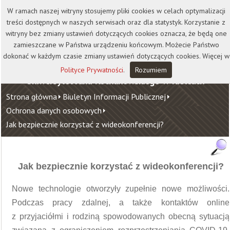
Kontakt
Biblioteka
Wydawnictwo
W ramach naszej witryny stosujemy pliki cookies w celach optymalizacji
Wirtualna Uczelnia
treści dostępnych w naszych serwisach oraz dla statystyk. Korzystanie z
witryny bez zmiany ustawień dotyczących cookies oznacza, że będą one
zamieszczane w Państwa urządzeniu końcowym. Możecie Państwo
dokonać w każdym czasie zmiany ustawień dotyczących cookies. Więcej w
Polityce Prywatności
.
Rozumiem
Uniwersytet Jana Kochanowskiego w Kielcach
Strona główna
Biuletyn Informacji Publicznej
Ochrona danych osobowych
Jak bezpiecznie korzystać z wideokonferencji?
Jak bezpiecznie korzystać z wideokonferencji?
Nowe technologie otworzyły zupełnie nowe możliwości.
Podczas pracy zdalnej, a także kontaktów online
z przyjaciółmi i rodziną spowodowanych obecną sytuacją