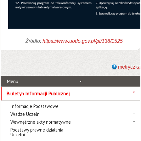
Źródło:
https://www.uodo.gov.pl/pl/138/1525
metryczka
Menu
Biuletyn Informacji Publicznej
Informacje Podstawowe
Władze Uczelni
Wewnętrzne akty normatywne
Podstawy prawne działania
Uczelni