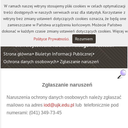
Kontakt
Biblioteka
Wydawnictwo
W ramach naszej witryny stosujemy pliki cookies w celach optymalizacji
Wirtualna Uczelnia
treści dostępnych w naszych serwisach oraz dla statystyk. Korzystanie z
witryny bez zmiany ustawień dotyczących cookies oznacza, że będą one
zamieszczane w Państwa urządzeniu końcowym. Możecie Państwo
dokonać w każdym czasie zmiany ustawień dotyczących cookies. Więcej w
Polityce Prywatności
.
Rozumiem
Uniwersytet Jana Kochanowskiego w Kielcach
Strona główna
Biuletyn Informacji Publicznej
Ochrona danych osobowych
Zgłaszanie naruszeń
Zgłaszanie naruszeń
Naruszenia ochrony danych osobowych należy zgłaszać
mailowo na adres
iod@ujk.edu.pl
lub telefonicznie pod
numerami: (041) 349-73-45