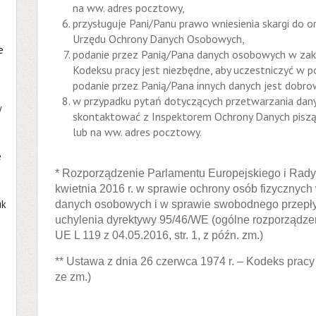
na ww. adres pocztowy,
przysługuje Pani/Panu prawo wniesienia skargi do o
Urzędu Ochrony Danych Osobowych,
e
podanie przez Panią/Pana danych osobowych w zakre
Kodeksu pracy jest niezbędne, aby uczestniczyć w 
podanie przez Panią/Pana innych danych jest dobro
w przypadku pytań dotyczących przetwarzania da
w
skontaktować z Inspektorem Ochrony Danych pisząc
lub na ww. adres pocztowy.
e
* Rozporządzenie Parlamentu Europejskiego i Rady
kwietnia 2016 r. w sprawie ochrony osób fizycznyc
uk
danych osobowych i w sprawie swobodnego przepły
uchylenia dyrektywy 95/46/WE (ogólne rozporządzen
UE L 119 z 04.05.2016, str. 1, z późn. zm.)
** Ustawa z dnia 26 czerwca 1974 r. – Kodeks pracy 
ze zm.)