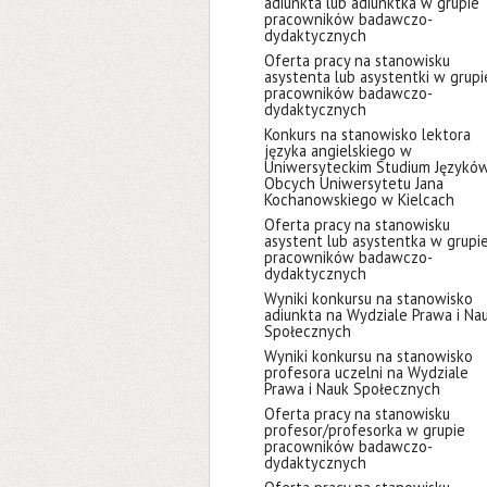
adiunkta lub adiunktka w grupie
pracowników badawczo-
dydaktycznych
Oferta pracy na stanowisku
asystenta lub asystentki w grupi
pracowników badawczo-
dydaktycznych
Konkurs na stanowisko lektora
języka angielskiego w
Uniwersyteckim Studium Językó
Obcych Uniwersytetu Jana
Kochanowskiego w Kielcach
Oferta pracy na stanowisku
asystent lub asystentka w grupi
pracowników badawczo-
dydaktycznych
Wyniki konkursu na stanowisko
adiunkta na Wydziale Prawa i Na
Społecznych
Wyniki konkursu na stanowisko
profesora uczelni na Wydziale
Prawa i Nauk Społecznych
Oferta pracy na stanowisku
profesor/profesorka w grupie
pracowników badawczo-
dydaktycznych