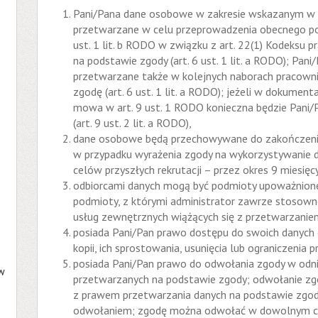
Pani/Pana dane osobowe w zakresie wskazanym w p
przetwarzane w celu przeprowadzenia obecnego pos
ust. 1 lit. b RODO w związku z art. 22(1) Kodeksu p
na podstawie zgody (art. 6 ust. 1 lit. a RODO); Pa
przetwarzane także w kolejnych naborach pracownik
zgodę (art. 6 ust. 1 lit. a RODO); jeżeli w dokumen
mowa w art. 9 ust. 1 RODO konieczna będzie Pani/
(art. 9 ust. 2 lit. a RODO),
dane osobowe będą przechowywane do zakończenia 
w przypadku wyrażenia zgody na wykorzystywanie 
celów przyszłych rekrutacji – przez okres 9 miesięcy
odbiorcami danych mogą być podmioty upoważnion
podmioty, z którymi administrator zawrze stosowne
usług zewnętrznych wiążących się z przetwarzani
posiada Pani/Pan prawo dostępu do swoich danych
kopii, ich sprostowania, usunięcia lub ograniczenia 
posiada Pani/Pan prawo do odwołania zgody w odn
 w
przetwarzanych na podstawie zgody; odwołanie z
z prawem przetwarzania danych na podstawie zgody,
odwołaniem; zgodę można odwołać w dowolnym cza