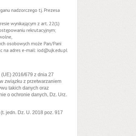
rganu nadzorczego tj. Prezesa
sie wynikającym z art. 22(1)
postępowaniu rekrutacyjnym;
wolne,
nych osobowych może Pan/Pani
 na adres e-mail: iod@ujk.edu.pl
 (UE) 2016/679 z dnia 27
h w związku z przetwarzaniem
wu takich danych oraz
ie o ochronie danych, Dz. Urz.
(t. jedn. Dz. U. 2018 poz. 917