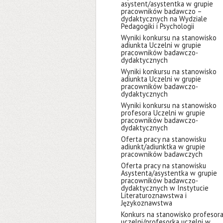
asystent/asystentka w grupie
pracowników badawczo –
dydaktycznych na Wydziale
Pedagogiki i Psychologii
Wyniki konkursu na stanowisko
adiunkta Uczelni w grupie
pracowników badawczo-
dydaktycznych
Wyniki konkursu na stanowisko
adiunkta Uczelni w grupie
pracowników badawczo-
dydaktycznych
Wyniki konkursu na stanowisko
profesora Uczelni w grupie
pracowników badawczo-
dydaktycznych
Oferta pracy na stanowisku
adiunkt/adiunktka w grupie
pracowników badawczych
Oferta pracy na stanowisku
Asystenta/asystentka w grupie
pracowników badawczo-
dydaktycznych w Instytucie
Literaturoznawstwa i
Językoznawstwa
Konkurs na stanowisko profesor
uczelni/profesorka uczelni w