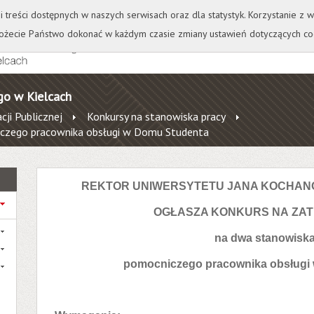
+
++
Wydawnictwo
Wirtualna Uczelnia
A
A
A
A
A
ji treści dostępnych w naszych serwisach oraz dla statystyk. Korzystanie z
żecie Państwo dokonać w każdym czasie zmiany ustawień dotyczących co
go w Kielcach
cji Publicznej
Konkursy na stanowiska pracy
czego pracownika obsługi w Domu Studenta
REKTOR UNIWERSYTETU JANA KOCHAN
OGŁASZA KONKURS NA ZAT
na dwa stanowisk
pomocniczego pracownika obsługi