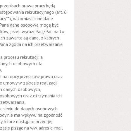
rzepisach prawa pracy będą
tępowania rekrutacyjnego (art. 6
racy**), natomiast inne dane
ni/Pana dane osobowe mogą być
ów, jeżeli wyrazi Pani/Pan na to
tach zawarte są dane, o których
Pana zgoda na ich przetwarzanie
procesu rekrutacji, a
danych osobowych dla
,
e na mocy przepisów prawa oraz
 umowy w zakresie realizacji
em danych osobowych,
 osobowych oraz otrzymania ich
przetwarzania,
iesieniu do danych osobowych
gody nie ma wpływu na zgodność
 które nastąpiło przed jej
sie pisząc na ww. adres e-mail