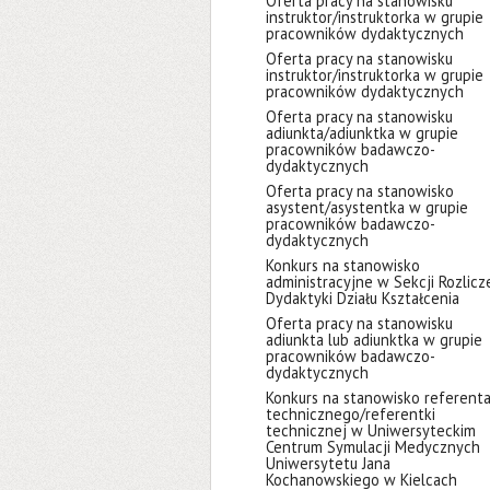
Oferta pracy na stanowisku
instruktor/instruktorka w grupie
pracowników dydaktycznych
Oferta pracy na stanowisku
instruktor/instruktorka w grupie
pracowników dydaktycznych
Oferta pracy na stanowisku
adiunkta/adiunktka w grupie
pracowników badawczo-
dydaktycznych
Oferta pracy na stanowisko
asystent/asystentka w grupie
pracowników badawczo-
dydaktycznych
Konkurs na stanowisko
administracyjne w Sekcji Rozlicz
Dydaktyki Działu Kształcenia
Oferta pracy na stanowisku
adiunkta lub adiunktka w grupie
pracowników badawczo-
dydaktycznych
Konkurs na stanowisko referent
technicznego/referentki
technicznej w Uniwersyteckim
Centrum Symulacji Medycznych
Uniwersytetu Jana
Kochanowskiego w Kielcach