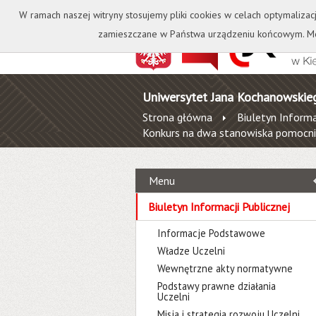
Kontakt
Biblioteka
W ramach naszej witryny stosujemy pliki cookies w celach optymalizac
zamieszczane w Państwa urządzeniu końcowym. Mo
Uniwersytet Jana Kochanowskie
Strona główna
Biuletyn Informa
Konkurs na dwa stanowiska pomocni
Menu
Biuletyn Informacji Publicznej
Informacje Podstawowe
Władze Uczelni
Wewnętrzne akty normatywne
Podstawy prawne działania
Uczelni
Misja i strategia rozwoju Uczelni