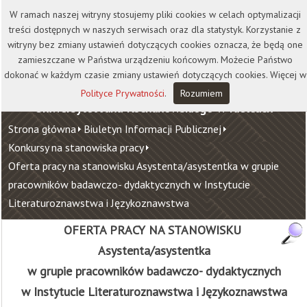
Kontakt
Biblioteka
Wydawnictwo
W ramach naszej witryny stosujemy pliki cookies w celach optymalizacji
Wirtualna Uczelnia
treści dostępnych w naszych serwisach oraz dla statystyk. Korzystanie z
witryny bez zmiany ustawień dotyczących cookies oznacza, że będą one
zamieszczane w Państwa urządzeniu końcowym. Możecie Państwo
dokonać w każdym czasie zmiany ustawień dotyczących cookies. Więcej w
Polityce Prywatności
.
Rozumiem
Uniwersytet Jana Kochanowskiego w Kielcach
Strona główna
Biuletyn Informacji Publicznej
Konkursy na stanowiska pracy
Oferta pracy na stanowisku Asystenta/asystentka w grupie
pracowników badawczo- dydaktycznych w Instytucie
Literaturoznawstwa i Językoznawstwa
OFERTA PRACY NA STANOWISKU
Asystenta/asystentka
w grupie pracowników badawczo- dydaktycznych
w Instytucie Literaturoznawstwa i Językoznawstwa