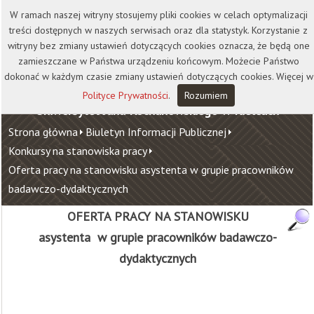
Kontakt
Biblioteka
Wydawnictwo
W ramach naszej witryny stosujemy pliki cookies w celach optymalizacji
Wirtualna Uczelnia
treści dostępnych w naszych serwisach oraz dla statystyk. Korzystanie z
witryny bez zmiany ustawień dotyczących cookies oznacza, że będą one
zamieszczane w Państwa urządzeniu końcowym. Możecie Państwo
dokonać w każdym czasie zmiany ustawień dotyczących cookies. Więcej w
Polityce Prywatności
.
Rozumiem
Uniwersytet Jana Kochanowskiego w Kielcach
Strona główna
Biuletyn Informacji Publicznej
Konkursy na stanowiska pracy
Oferta pracy na stanowisku asystenta w grupie pracowników
badawczo-dydaktycznych
OFERTA PRACY NA STANOWISKU
asystenta w grupie pracowników badawczo-
dydaktycznych