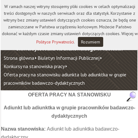
Kontakt
Biblioteka
Wydawnictwo
W ramach naszej witryny stosujemy pliki cookies w celach optymalizacji
Wirtualna Uczelnia
treści dostępnych w naszych serwisach oraz dla statystyk. Korzystanie z
witryny bez zmiany ustawień dotyczących cookies oznacza, że będą one
zamieszczane w Państwa urządzeniu końcowym. Możecie Państwo
dokonać w każdym czasie zmiany ustawień dotyczących cookies. Więcej w
Polityce Prywatności
.
Rozumiem
Uniwersytet Jana Kochanowskiego w Kielcach
Strona główna
Biuletyn Informacji Publicznej
Konkursy na stanowiska pracy
Oferta pracy na stanowisku adiunkta lub adiunktka w grupie
pracowników badawczo-dydaktycznych
OFERTA PRACY NA STANOWISKU
Adiunkt lub adiunktka w grupie pracowników badawczo-
dydaktycznych
Nazwa stanowiska:
Adiunkt lub adiunktka badawczo-
dydaktyczny