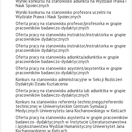
Wyniki konkursu na stanowisko adiunkta na Wydziale Prawa i
Nauk Społecznych
Wyniki konkursu na stanowisko profesora uczelni na
Wydziale Prawa i Nauk Społecznych
Oferta pracy na stanowisku profesor/profesorka w grupie
pracowników badawczo-dydaktycznych
Oferta pracy na stanowisku instruktor/instruktorka w grupie
pracowników dydaktycznych
Oferta pracy na stanowisku instruktor/instruktorka w grupie
pracowników dydaktycznych
Oferta pracy na stanowisku adiunkta/adiunktka w grupie
pracowników badawczo-dydaktycznych
Oferta pracy na stanowisko asystent/asystentka w grupie
pracowników badawczo-dydaktycznych
Konkurs na stanowisko administracyjne w Sekcji Rozliczeń
Dydaktyki Działu Kształcenia
Oferta pracy na stanowisku adiunkta lub adiunktka w grupie
pracowników badawczo-dydaktycznych
Konkurs na stanowisko referenta technicznego/referentki
technicznej w Uniwersyteckim Centrum Symulacji
Medycznych Uniwersytetu Jana Kochanowskiego w Kielcach
Oferta pracy na stanowisku asystenta w grupie pracowników
badawczo- dydaktycznych w Instytucie Literaturoznawstwa
i Językoznawstwa Wydział Humanistyczny Uniwersytet Jana
Kochanowskiego w Kielcach