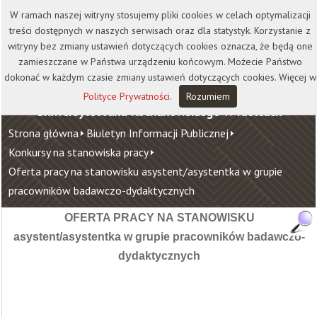
Kontakt
Biblioteka
Wydawnictwo
W ramach naszej witryny stosujemy pliki cookies w celach optymalizacji
Wirtualna Uczelnia
treści dostępnych w naszych serwisach oraz dla statystyk. Korzystanie z
witryny bez zmiany ustawień dotyczących cookies oznacza, że będą one
zamieszczane w Państwa urządzeniu końcowym. Możecie Państwo
dokonać w każdym czasie zmiany ustawień dotyczących cookies. Więcej w
Polityce Prywatności
.
Rozumiem
Uniwersytet Jana Kochanowskiego w Kielcach
Strona główna
Biuletyn Informacji Publicznej
Konkursy na stanowiska pracy
Oferta pracy na stanowisku asystent/asystentka w grupie
pracowników badawczo-dydaktycznych
OFERTA PRACY NA STANOWISKU
asystent/asystentka w grupie pracowników badawczo-
dydaktycznych