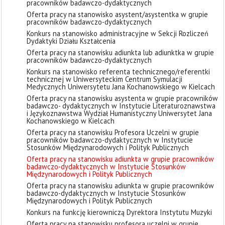
pracowników badawczo-dydaktycznych
Oferta pracy na stanowisko asystent/asystentka w grupie
pracowników badawczo-dydaktycznych
Konkurs na stanowisko administracyjne w Sekcji Rozliczeń
Dydaktyki Działu Kształcenia
Oferta pracy na stanowisku adiunkta lub adiunktka w grupie
pracowników badawczo-dydaktycznych
Konkurs na stanowisko referenta technicznego/referentki
technicznej w Uniwersyteckim Centrum Symulacji
Medycznych Uniwersytetu Jana Kochanowskiego w Kielcach
Oferta pracy na stanowisku asystenta w grupie pracowników
badawczo- dydaktycznych w Instytucie Literaturoznawstwa
i Językoznawstwa Wydział Humanistyczny Uniwersytet Jana
Kochanowskiego w Kielcach
Oferta pracy na stanowisku Profesora Uczelni w grupie
pracowników badawczo-dydaktycznych w Instytucie
Stosunków Międzynarodowych i Polityk Publicznych
Oferta pracy na stanowisku adiunkta w grupie pracowników
badawczo-dydaktycznych w Instytucie Stosunków
Międzynarodowych i Polityk Publicznych
Oferta pracy na stanowisku adiunkta w grupie pracowników
badawczo-dydaktycznych w Instytucie Stosunków
Międzynarodowych i Polityk Publicznych
Konkurs na funkcję kierowniczą Dyrektora Instytutu Muzyki
Oferta pracy na stanowisku profesora uczelni w grupie