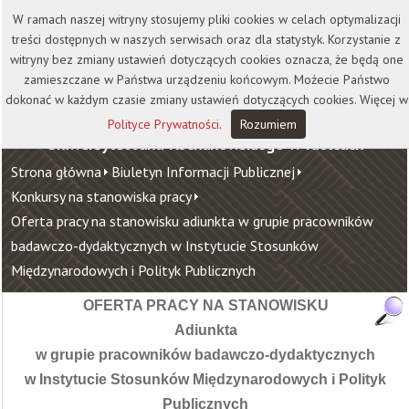
Kontakt
Biblioteka
Wydawnictwo
W ramach naszej witryny stosujemy pliki cookies w celach optymalizacji
Wirtualna Uczelnia
treści dostępnych w naszych serwisach oraz dla statystyk. Korzystanie z
witryny bez zmiany ustawień dotyczących cookies oznacza, że będą one
zamieszczane w Państwa urządzeniu końcowym. Możecie Państwo
dokonać w każdym czasie zmiany ustawień dotyczących cookies. Więcej w
Polityce Prywatności
.
Rozumiem
Uniwersytet Jana Kochanowskiego w Kielcach
Strona główna
Biuletyn Informacji Publicznej
Konkursy na stanowiska pracy
Oferta pracy na stanowisku adiunkta w grupie pracowników
badawczo-dydaktycznych w Instytucie Stosunków
Międzynarodowych i Polityk Publicznych
OFERTA PRACY NA STANOWISKU
Adiunkta
w grupie pracowników badawczo-dydaktycznych
w Instytucie Stosunków Międzynarodowych i Polityk
Publicznych