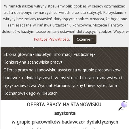
Kontakt
Biblioteka
Wydawnictwo
W ramach naszej witryny stosujemy pliki cookies w celach optymalizacji
Wirtualna Uczelnia
treści dostępnych w naszych serwisach oraz dla statystyk. Korzystanie z
witryny bez zmiany ustawień dotyczących cookies oznacza, że będą one
zamieszczane w Państwa urządzeniu końcowym. Możecie Państwo
dokonać w każdym czasie zmiany ustawień dotyczących cookies. Więcej w
Polityce Prywatności
.
Rozumiem
Uniwersytet Jana Kochanowskiego w Kielcach
Strona główna
Biuletyn Informacji Publicznej
Konkursy na stanowiska pracy
Oferta pracy na stanowisku asystenta w grupie pracowników
badawczo- dydaktycznych w Instytucie Literaturoznawstwa i
Językoznawstwa Wydział Humanistyczny Uniwersytet Jana
Kochanowskiego w Kielcach
OFERTA PRACY NA STANOWISKU
asystenta
w grupie pracowników badawczo- dydaktycznych