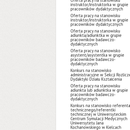
Oferta pracy na stanowisku
instruktor/instruktorka w grupie
pracowników dydaktycznych
Oferta pracy na stanowisku
instruktor/instruktorka w grupie
pracowników dydaktycznych
Oferta pracy na stanowisku
adiunkta/adiunktka w grupie
pracowników badawczo-
dydaktycznych
Oferta pracy na stanowisko
asystent/asystentka w grupie
pracowników badawczo-
dydaktycznych
Konkurs na stanowisko
administracyjne w Sekcji Rozlicz
Dydaktyki Działu Kształcenia
Oferta pracy na stanowisku
adiunkta lub adiunktka w grupie
pracowników badawczo-
dydaktycznych
Konkurs na stanowisko referent
technicznego/referentki
technicznej w Uniwersyteckim
Centrum Symulacji Medycznych
Uniwersytetu Jana
Kochanowskiego w Kielcach