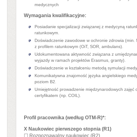
medycznych
Wymagania kwalifikacyjne:
Posiadanie specjalizacji związanej z medycyną ratu
ratunkowym.
Doświadczenie zawodowe w ochronie zdrowia (min. 5
z profilem ratunkowym (OiT, SOR, ambulans).
Udokumentowana aktywność związana z umiędzynaro
wyjazdy w ramach projektów Erasmus, granty).
Doświadczenie w kształceniu metodą symulacji medyc
Komunikatywna znajomość języka angielskiego medyc
poziom B2.
Umiejętność prowadzenie międzynarodowych zajęć o
certyfikatem (np. COIL).
Profil pracownika (według OTM-R)*:
X Naukowiec pierwszego stopnia (R1)
☐ Rozpoznawalny naukowiec (R2)