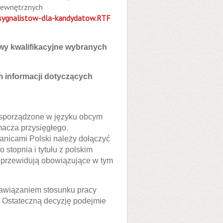
wewnętrznych
a-sygnalistow-dla-kandydatow.RTF
wy kwalifikacyjne wybranych
 informacji dotyczących
sporządzone w języku obcym
macza przysięgłego.
nicami Polski należy dołączyć
topnia i tytułu z polskim
 przewidują obowiązujące w tym
nawiązaniem stosunku pracy
 Ostateczną decyzję podejmie