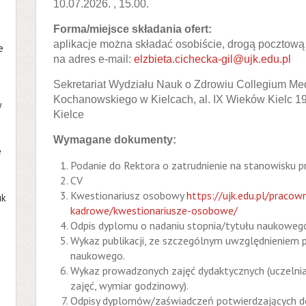
10.07.2026. , 15.00.
Forma/miejsce składania ofert:
aplikacje można składać osobiście, drogą pocztową 
e
na adres e-mail:
elzbieta.cichecka-gil@ujk.edu.pl
Sekretariat Wydziału Nauk o Zdrowiu Collegium Me
Kochanowskiego w Kielcach, al. IX Wieków Kielc 19a
w
Kielce
Wymagane dokumenty:
e
Podanie do Rektora o zatrudnienie na stanowisku p
CV
Kwestionariusz osobowy
https://ujk.edu.pl/pracow
uk
kadrowe/kwestionariusze-osobowe/
Odpis dyplomu o nadaniu stopnia/tytułu naukoweg
Wykaz publikacji, ze szczególnym uwzględnieniem pu
naukowego.
Wykaz prowadzonych zajęć dydaktycznych (uczelnia
zajęć, wymiar godzinowy).
Odpisy dyplomów/zaświadczeń potwierdzających dod