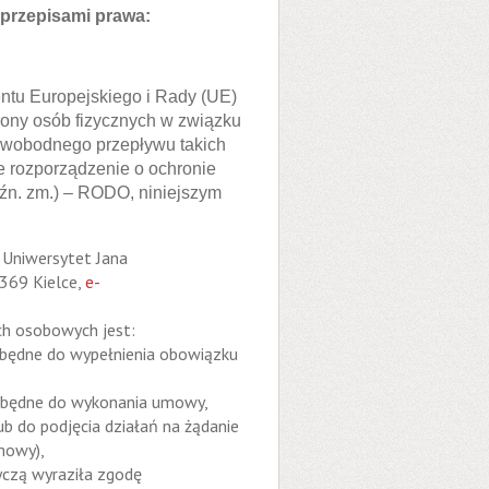
przepisami prawa:
entu Europejskiego i Rady (UE)
rony osób fizycznych w związku
swobodnego przepływu takich
e rozporządzenie o ochronie
późn. zm.) – RODO, niniejszym
 Uniwersytet Jana
-369 Kielce,
e-
h osobowych jest:
iezbędne do wypełnienia obowiązku
iezbędne do wykonania umowy,
ub do podjęcia działań na żądanie
mowy),
tyczą wyraziła zgodę