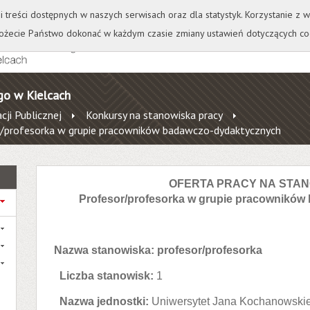
+
++
Wydawnictwo
Wirtualna Uczelnia
A
A
A
A
A
ji treści dostępnych w naszych serwisach oraz dla statystyk. Korzystanie z
żecie Państwo dokonać w każdym czasie zmiany ustawień dotyczących co
go w Kielcach
cji Publicznej
Konkursy na stanowiska pracy
or/profesorka w grupie pracowników badawczo-dydaktycznych
OFERTA PRACY NA STA
Profesor/profesorka w grupie pracownikó
Nazwa stanowiska: profesor/profesorka
Liczba stanowisk:
1
Nazwa jednostki:
Uniwersytet Jana Kochanowskie