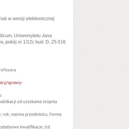
lub w wersji elektronicznej
dicum, Uniwersytetu Jana
, pokój nr 1/12c bud. D, 25-516
rofesora
nicy/sprawy-
o.
blikacji od uzyskania stopnia
; rok; nazwa przedmiotu, forma
atkowe kwalifikacje, itd.