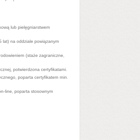
nkową lub pielęgniarstwem
 lat) na oddziale powiązanym
dowieniem (staże zagraniczne,
znej, potwierdzona certyfikatami.
znego, poparta certyfikatem min.
n-line, poparta stosownym