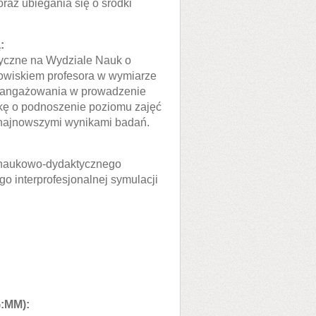
az ubiegania się o środki
:
tyczne na Wydziale Nauk o
owiskiem profesora w wymiarze
aangażowania w prowadzenie
skę o podnoszenie poziomu zajęć
z najnowszymi wynikami badań.
 naukowo-dydaktycznego
o interprofesjonalnej symulacji
G:MM):