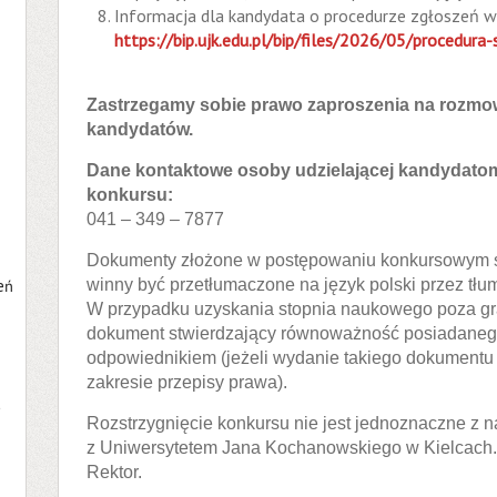
Informacja dla kandydata o procedurze zgłoszeń 
https://bip.ujk.edu.pl/bip/files/2026/05/procedur
Zastrzegamy sobie prawo zaproszenia na rozmo
kandydatów.
Dane kontaktowe osoby udzielającej kandydatom
konkursu:
041 – 349 – 7877
Dokumenty złożone w postępowaniu konkursowym 
eń
winny być przetłumaczone na język polski przez tłu
W przypadku uzyskania stopnia naukowego poza gra
dokument stwierdzający równoważność posiadanego s
odpowiednikiem (jeżeli wydanie takiego dokumentu
zakresie przepisy prawa).
a
Rozstrzygnięcie konkursu nie jest jednoznaczne z 
z Uniwersytetem Jana Kochanowskiego w Kielcach.
Rektor.