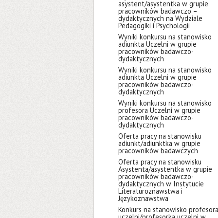
asystent/asystentka w grupie
pracowników badawczo –
dydaktycznych na Wydziale
Pedagogiki i Psychologii
Wyniki konkursu na stanowisko
adiunkta Uczelni w grupie
pracowników badawczo-
dydaktycznych
Wyniki konkursu na stanowisko
adiunkta Uczelni w grupie
pracowników badawczo-
dydaktycznych
Wyniki konkursu na stanowisko
profesora Uczelni w grupie
pracowników badawczo-
dydaktycznych
Oferta pracy na stanowisku
adiunkt/adiunktka w grupie
pracowników badawczych
Oferta pracy na stanowisku
Asystenta/asystentka w grupie
pracowników badawczo-
dydaktycznych w Instytucie
Literaturoznawstwa i
Językoznawstwa
Konkurs na stanowisko profesor
uczelni/profesorka uczelni w