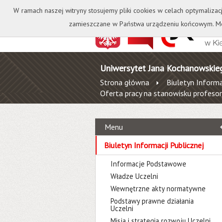
Kontakt
Biblioteka
W ramach naszej witryny stosujemy pliki cookies w celach optymalizac
zamieszczane w Państwa urządzeniu końcowym. Mo
Uniwersytet Jana Kochanowskie
Strona główna
Biuletyn Informa
Oferta pracy na stanowisku profes
Menu
Biuletyn Informacji Publicznej
Informacje Podstawowe
Władze Uczelni
Wewnętrzne akty normatywne
Podstawy prawne działania
Uczelni
Misja i strategia rozwoju Uczelni