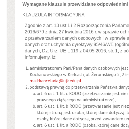
Wymagane klauzule przewidziane odpowiednimi 
w
KLAUZULA INFORMACYJNA
Zgodnie z art. 13 ust 1 i 2 Rozporządzenia Parlam
2016/679 z dnia 27 kwietnia 2016 r. w sprawie och
z przetwarzaniem danych osobowych i w sprawie 
danych oraz uchylenia dyrektywy 95/46/WE (ogóln
danych, Dz. Urz. UE L 119 z 04.05.2016, str. 1, z 
informujemy, iż:
administratorem Pani/Pana danych osobowych jest
Kochanowskiego w Kielcach, ul. Żeromskiego 5, 25
mail:kancelaria@ujk.edu.pl.
podstawą prawną do przetwarzania Państwa danyc
art. 6 ust. 1 lit. c RODO (przetwarzanie jest n
prawnego ciążącego na administratorze),
art. 6 ust. 1 lit. b RODO (przetwarzanie jest n
której stroną jest osoba, której dane dotyczą, l
osoby, której dane dotyczą, przed zawarciem u
art. 6 ust. 1 lit. a RODO (osoba, której dane do