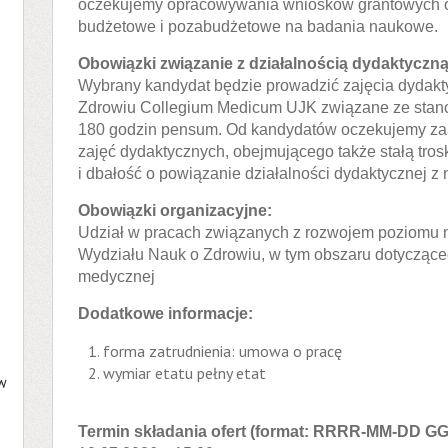
oczekujemy opracowywania wniosków grantowych or
budżetowe i pozabudżetowe na badania naukowe.
Obowiązki związanie z działalnością dydaktyczną
Wybrany kandydat będzie prowadzić zajęcia dydak
Zdrowiu Collegium Medicum UJK związane ze stan
180 godzin pensum. Od kandydatów oczekujemy z
zajęć dydaktycznych, obejmującego także stałą tro
i dbałość o powiązanie działalności dydaktycznej 
Obowiązki organizacyjne:
Udział w pracach związanych z rozwojem poziomu
Wydziału Nauk o Zdrowiu, w tym obszaru dotycząceg
medycznej
Dodatkowe informacje:
forma zatrudnienia: umowa o pracę
wymiar etatu pełny etat
 w
Termin składania ofert (format: RRRR-MM-DD G