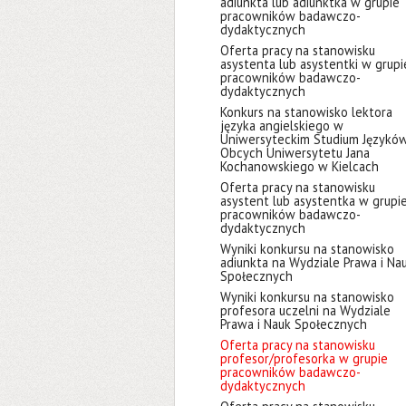
adiunkta lub adiunktka w grupie
pracowników badawczo-
dydaktycznych
Oferta pracy na stanowisku
asystenta lub asystentki w grupi
pracowników badawczo-
dydaktycznych
Konkurs na stanowisko lektora
języka angielskiego w
Uniwersyteckim Studium Językó
Obcych Uniwersytetu Jana
Kochanowskiego w Kielcach
Oferta pracy na stanowisku
asystent lub asystentka w grupi
pracowników badawczo-
dydaktycznych
Wyniki konkursu na stanowisko
adiunkta na Wydziale Prawa i Na
Społecznych
Wyniki konkursu na stanowisko
profesora uczelni na Wydziale
Prawa i Nauk Społecznych
Oferta pracy na stanowisku
profesor/profesorka w grupie
pracowników badawczo-
dydaktycznych