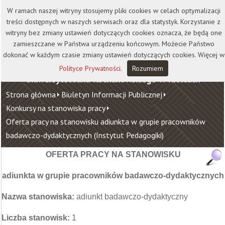
Kontakt
Biblioteka
Wydawnictwo
W ramach naszej witryny stosujemy pliki cookies w celach optymalizacji
Wirtualna Uczelnia
treści dostępnych w naszych serwisach oraz dla statystyk. Korzystanie z
witryny bez zmiany ustawień dotyczących cookies oznacza, że będą one
zamieszczane w Państwa urządzeniu końcowym. Możecie Państwo
dokonać w każdym czasie zmiany ustawień dotyczących cookies. Więcej w
Polityce Prywatności
.
Rozumiem
Uniwersytet Jana Kochanowskiego w Kielcach
Strona główna
Biuletyn Informacji Publicznej
Konkursy na stanowiska pracy
Oferta pracy na stanowisku adiunkta w grupie pracowników
badawczo-dydaktycznych (Instytut Pedagogiki)
OFERTA PRACY NA STANOWISKU
adiunkta w grupie pracowników badawczo-dydaktycznych
Nazwa stanowiska:
adiunkt badawczo-dydaktyczny
Liczba stanowisk:
1