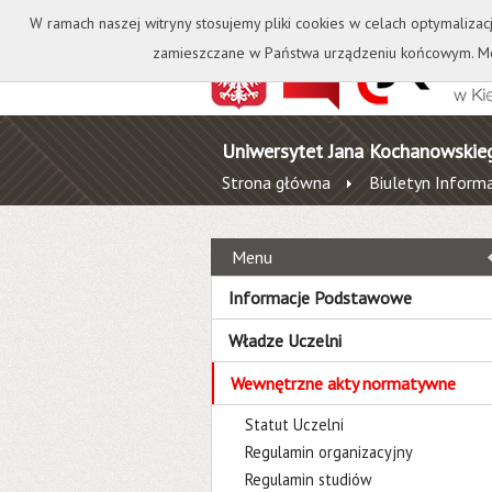
Kontakt
Biblioteka
W ramach naszej witryny stosujemy pliki cookies w celach optymalizac
zamieszczane w Państwa urządzeniu końcowym. Mo
Uniwersytet Jana Kochanowskie
Strona główna
Biuletyn Informa
Menu
Informacje Podstawowe
Władze Uczelni
Wewnętrzne akty normatywne
Statut Uczelni
Regulamin organizacyjny
Regulamin studiów