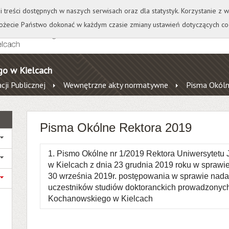
+
++
Wydawnictwo
Wirtualna Uczelnia
A
A
A
A
A
ji treści dostępnych w naszych serwisach oraz dla statystyk. Korzystanie z
żecie Państwo dokonać w każdym czasie zmiany ustawień dotyczących co
go w Kielcach
cji Publicznej
Wewnętrzne akty normatywne
Pisma Okóln
Pisma Okólne Rektora 2019
1. Pismo Okólne nr 1/2019 Rektora Uniwersytet
w Kielcach z dnia 23 grudnia 2019 roku w sprawi
30 września 2019r. postępowania w sprawie nadan
uczestników studiów doktoranckich prowadzonyc
Kochanowskiego w Kielcach