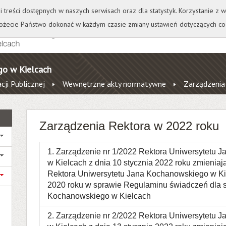
+
++
Wydawnictwo
Wirtualna Uczelnia
A
A
A
A
A
ji treści dostępnych w naszych serwisach oraz dla statystyk. Korzystanie z
żecie Państwo dokonać w każdym czasie zmiany ustawień dotyczących co
go w Kielcach
cji Publicznej
Wewnętrzne akty normatywne
Zarządzenia
Zarządzenia Rektora w 2022 roku
1. Zarządzenie nr 1/2022 Rektora Uniwersytetu 
w Kielcach z dnia 10 stycznia 2022 roku zmienia
Rektora Uniwersytetu Jana Kochanowskiego w Kie
2020 roku w sprawie Regulaminu świadczeń dla 
Kochanowskiego w Kielcach
2. Zarządzenie nr 2/2022 Rektora Uniwersytetu 