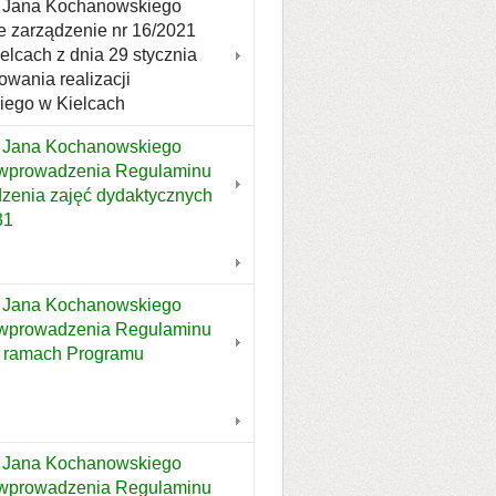
tu Jana Kochanowskiego
e zarządzenie nr 16/2021
lcach z dnia 29 stycznia
wania realizacji
iego w Kielcach
u Jana Kochanowskiego
e wprowadzenia Regulaminu
zenia zajęć dydaktycznych
31
u Jana Kochanowskiego
e wprowadzenia Regulaminu
w ramach Programu
u Jana Kochanowskiego
e wprowadzenia Regulaminu