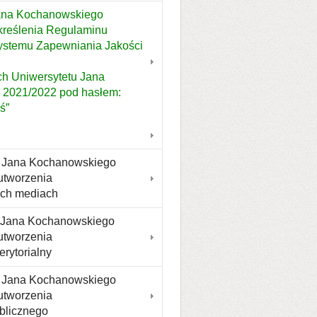
Jana Kochanowskiego
określenia Regulaminu
ystemu Zapewniania Jakości
ch Uniwersytetu Jana
 2021/2022 pod hasłem:
ś”
tu Jana Kochanowskiego
 utworzenia
ych mediach
tu Jana Kochanowskiego
 utworzenia
rytorialny
tu Jana Kochanowskiego
 utworzenia
blicznego