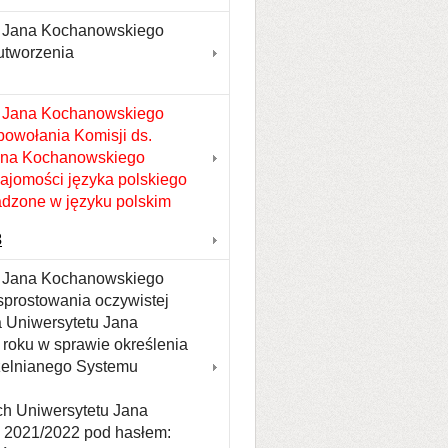
tu Jana Kochanowskiego
 utworzenia
u Jana Kochanowskiego
powołania Komisji ds.
Jana Kochanowskiego
najomości języka polskiego
dzone w języku polskim
3
tu Jana Kochanowskiego
sprostowania oczywistej
a Uniwersytetu Jana
roku w sprawie określenia
zelnianego Systemu
ch Uniwersytetu Jana
 2021/2022 pod hasłem: