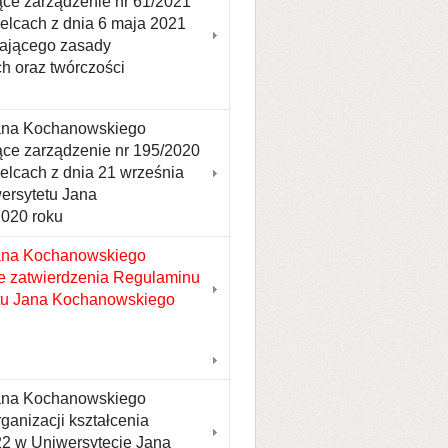
ące zarządzenie nr 61/2021
elcach z dnia 6 maja 2021
lającego zasady
h oraz twórczości
Jana Kochanowskiego
jące zarządzenie nr 195/2020
lcach z dnia 21 września
ersytetu Jana
2020 roku
Jana Kochanowskiego
ie zatwierdzenia Regulaminu
etu Jana Kochanowskiego
Jana Kochanowskiego
ganizacji kształcenia
22 w Uniwersytecie Jana