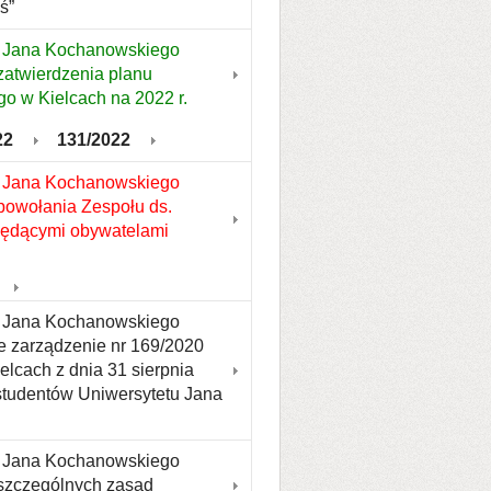
ś”
u Jana Kochanowskiego
zatwierdzenia planu
 w Kielcach na 2022 r.
22
131/2022
u Jana Kochanowskiego
 powołania Zespołu ds.
będącymi obywatelami
tu Jana Kochanowskiego
ce zarządzenie nr 169/2020
lcach z dnia 31 sierpnia
studentów Uniwersytetu Jana
tu Jana Kochanowskiego
 szczególnych zasad