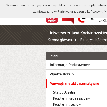
Kontakt
Biblioteka
W ramach naszej witryny stosujemy pliki cookies w celach optymalizac
zamieszczane w Państwa urządzeniu końcowym. Mo
Uniwersytet Jana Kochanowskie
Strona główna
Biuletyn Informa
Menu
Informacje Podstawowe
Władze Uczelni
Wewnętrzne akty normatywne
Statut Uczelni
Regulamin organizacyjny
Regulamin studiów