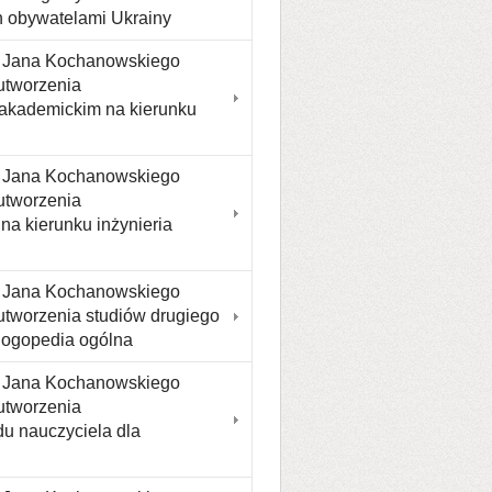
h obywatelami Ukrainy
tu Jana Kochanowskiego
 utworzenia
noakademickim na kierunku
tu Jana Kochanowskiego
 utworzenia
na kierunku inżynieria
tu Jana Kochanowskiego
 utworzenia studiów drugiego
 logopedia ogólna
tu Jana Kochanowskiego
 utworzenia
u nauczyciela dla