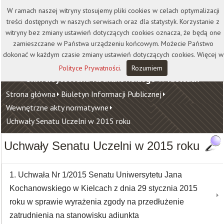
Kontakt
Biblioteka
Wydawnictwo
W ramach naszej witryny stosujemy pliki cookies w celach optymalizacji
Wirtualna Uczelnia
treści dostępnych w naszych serwisach oraz dla statystyk. Korzystanie z
witryny bez zmiany ustawień dotyczących cookies oznacza, że będą one
zamieszczane w Państwa urządzeniu końcowym. Możecie Państwo
dokonać w każdym czasie zmiany ustawień dotyczących cookies. Więcej w
Polityce Prywatności
.
Rozumiem
Uniwersytet Jana Kochanowskiego w Kielcach
Strona główna
Biuletyn Informacji Publicznej
Wewnętrzne akty normatywne
Uchwały Senatu Uczelni w 2015 roku
Uchwały Senatu Uczelni w 2015 roku
1. Uchwała Nr 1/2015 Senatu Uniwersytetu Jana
Kochanowskiego w Kielcach z dnia 29 stycznia 2015
roku w sprawie wyrażenia zgody na przedłużenie
zatrudnienia na stanowisku adiunkta