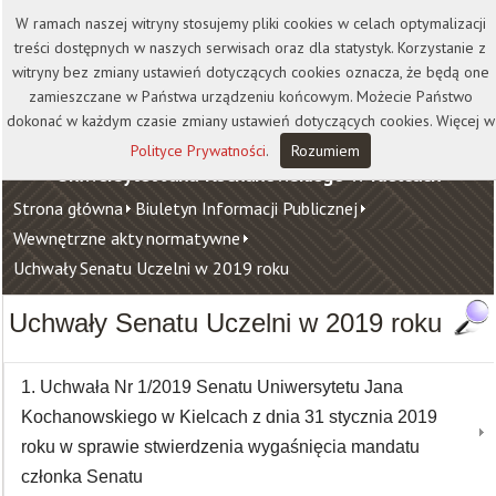
Kontakt
Biblioteka
Wydawnictwo
W ramach naszej witryny stosujemy pliki cookies w celach optymalizacji
Wirtualna Uczelnia
treści dostępnych w naszych serwisach oraz dla statystyk. Korzystanie z
witryny bez zmiany ustawień dotyczących cookies oznacza, że będą one
zamieszczane w Państwa urządzeniu końcowym. Możecie Państwo
dokonać w każdym czasie zmiany ustawień dotyczących cookies. Więcej w
Polityce Prywatności
.
Rozumiem
Uniwersytet Jana Kochanowskiego w Kielcach
Strona główna
Biuletyn Informacji Publicznej
Wewnętrzne akty normatywne
Uchwały Senatu Uczelni w 2019 roku
Uchwały Senatu Uczelni w 2019 roku
1. Uchwała Nr 1/2019 Senatu Uniwersytetu Jana
Kochanowskiego w Kielcach z dnia 31 stycznia 2019
roku w sprawie stwierdzenia wygaśnięcia mandatu
członka Senatu