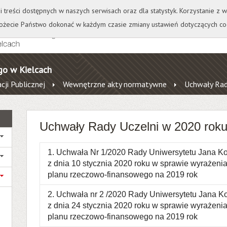
+
++
Wydawnictwo
Wirtualna Uczelnia
A
A
A
A
A
ji treści dostępnych w naszych serwisach oraz dla statystyk. Korzystanie z
żecie Państwo dokonać w każdym czasie zmiany ustawień dotyczących co
go w Kielcach
cji Publicznej
Wewnętrzne akty normatywne
Uchwały Rad
Uchwały Rady Uczelni w 2020 rok
1. Uchwała Nr 1/2020 Rady Uniwersytetu Jana K
z dnia 10 stycznia 2020 roku w sprawie wyrażenia
planu rzeczowo-finansowego na 2019 rok
2. Uchwała nr 2 /2020 Rady Uniwersytetu Jana 
z dnia 24 stycznia 2020 roku w sprawie wyrażenia
planu rzeczowo-finansowego na 2019 rok