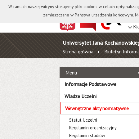
Kontakt
Biblioteka
W ramach naszej witryny stosujemy pliki cookies w celach optymalizac
zamieszczane w Państwa urządzeniu końcowym. Mo
Uniwersytet Jana Kochanowskie
Strona główna
Biuletyn Informa
Menu
Informacje Podstawowe
Władze Uczelni
Wewnętrzne akty normatywne
Statut Uczelni
Regulamin organizacyjny
Regulamin studiów