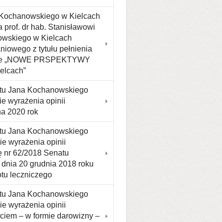
 Kochanowskiego w Kielcach
 prof. dr hab. Stanisławowi
owskiego w Kielcach
iowego z tytułu pełnienia
ojekcie „NOWE PRSPEKTYWY
elcach”
etu Jana Kochanowskiego
e wyrażenia opinii
na 2020 rok
etu Jana Kochanowskiego
ie wyrażenia opinii
ę nr 62/2018 Senatu
dnia 20 grudnia 2018 roku
tu leczniczego
etu Jana Kochanowskiego
ie wyrażenia opinii
ęciem – w formie darowizny –