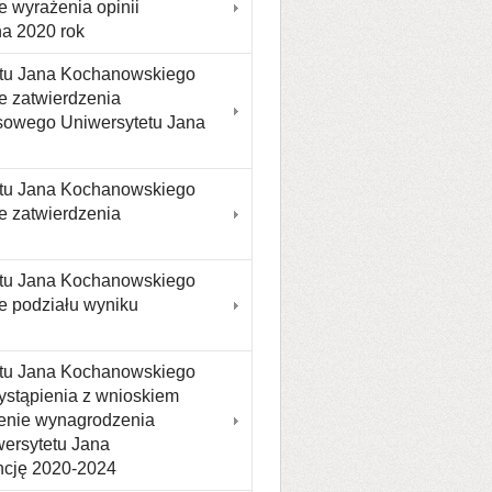
e wyrażenia opinii
na 2020 rok
etu Jana Kochanowskiego
e zatwierdzenia
sowego Uniwersytetu Jana
etu Jana Kochanowskiego
e zatwierdzenia
etu Jana Kochanowskiego
e podziału wyniku
etu Jana Kochanowskiego
wystąpienia z wnioskiem
lenie wynagrodzenia
wersytetu Jana
ncję 2020-2024