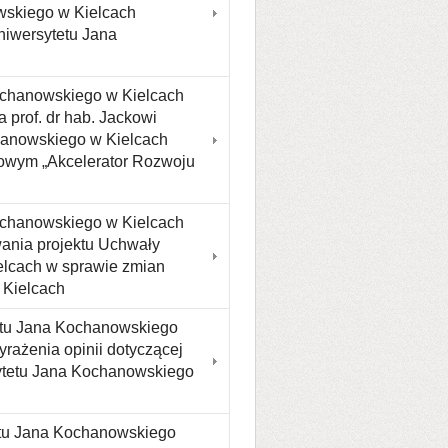
wskiego w Kielcach
niwersytetu Jana
ochanowskiego w Kielcach
 prof. dr hab. Jackowi
hanowskiego w Kielcach
towym „Akcelerator Rozwoju
ochanowskiego w Kielcach
wania projektu Uchwały
lcach w sprawie zmian
 Kielcach
etu Jana Kochanowskiego
rażenia opinii dotyczącej
ytetu Jana Kochanowskiego
etu Jana Kochanowskiego