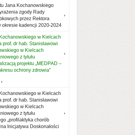
etu Jana Kochanowskiego
wyrażenia zgody Rady
bkowych przez Rektora
 okresie kadencji 2020-2024
 Kochanowskiego w Kielcach
 prof. dr hab. Stanisławowi
owskiego w Kielcach
iowego z tytułu
alizacją projektu „MEDPAD –
kresu ochrony zdrowia”
 Kochanowskiego w Kielcach
 prof. dr hab. Stanisławowi
owskiego w Kielcach
iowego z tytułu
go „profilaktyka chorób
lna Inicjatywa Doskonałości