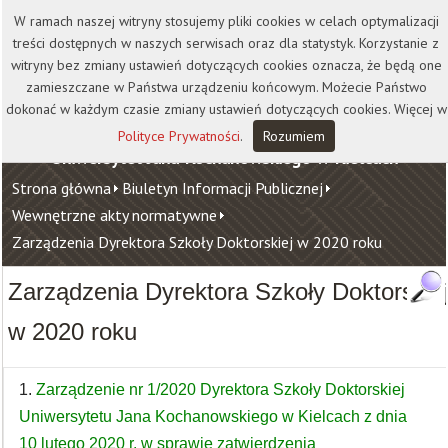
Kontakt
Biblioteka
Wydawnictwo
W ramach naszej witryny stosujemy pliki cookies w celach optymalizacji
Wirtualna Uczelnia
treści dostępnych w naszych serwisach oraz dla statystyk. Korzystanie z
witryny bez zmiany ustawień dotyczących cookies oznacza, że będą one
zamieszczane w Państwa urządzeniu końcowym. Możecie Państwo
dokonać w każdym czasie zmiany ustawień dotyczących cookies. Więcej w
Polityce Prywatności
.
Rozumiem
Uniwersytet Jana Kochanowskiego w Kielcach
Strona główna
Biuletyn Informacji Publicznej
Wewnętrzne akty normatywne
Zarządzenia Dyrektora Szkoły Doktorskiej w 2020 roku
Zarządzenia Dyrektora Szkoły Doktorskie
w 2020 roku
1.
Zarządzenie nr 1/2020 Dyrektora Szkoły Doktorskiej
Uniwersytetu Jana Kochanowskiego w Kielcach z dnia
10 lutego 2020 r. w sprawie zatwierdzenia