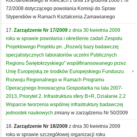
Kochanowskiego w Kielcach z dnia 19 grudnia 2008 r. nr
72/2008 dotyczącego powołania Komisji do Spraw
Stypendiów w Ramach Kształcenia Zamawianego
17.
Zarządzenie Nr 17/2009
z dnia 30 kwietnia 2009
roku w sprawie powołania i określenie zadań Zespołu
Projektowego Projektu pn. „Rozwój bazy badawczej
specjalistycznych laboratoriów uczelni Publicznych
Regionu Świętokrzyskiego” współfinansowanego przez
Unię Europejską ze środków Europejskiego Funduszu
Rozwoju Regionalnego w Ramach Programu
Operacyjnego Innowacyjna Gospodarka na lata 2007-
2013, Priorytet 2. Infrastruktura sfery B+R, Działanie 2.2
Wsparcie tworzenia wspólnej infrastruktury badawczej
jednostek naukowych
zmiany w zarządzeniu Nr 50/2009
18.
Zarządzenie Nr 18/2009
z dnia 30 kwietnia 2009
roku w sprawie szczegółowej organizacji roku