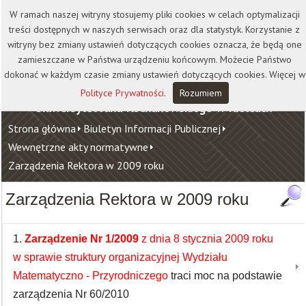
Kontakt
Biblioteka
Wydawnictwo
W ramach naszej witryny stosujemy pliki cookies w celach optymalizacji
Wirtualna Uczelnia
treści dostępnych w naszych serwisach oraz dla statystyk. Korzystanie z
witryny bez zmiany ustawień dotyczących cookies oznacza, że będą one
zamieszczane w Państwa urządzeniu końcowym. Możecie Państwo
dokonać w każdym czasie zmiany ustawień dotyczących cookies. Więcej w
Polityce Prywatności
.
Rozumiem
Uniwersytet Jana Kochanowskiego w Kielcach
Strona główna
Biuletyn Informacji Publicznej
Wewnętrzne akty normatywne
Zarządzenia Rektora w 2009 roku
Zarządzenia Rektora w 2009 roku
1.
Zarządzenie Nr 1/2009
z dnia 8 stycznia 2009 roku
w sprawie struktury organizacyjnej Wydziału
Matematyczno - Przyrodniczego
traci moc na podstawie
zarządzenia Nr 60/2010