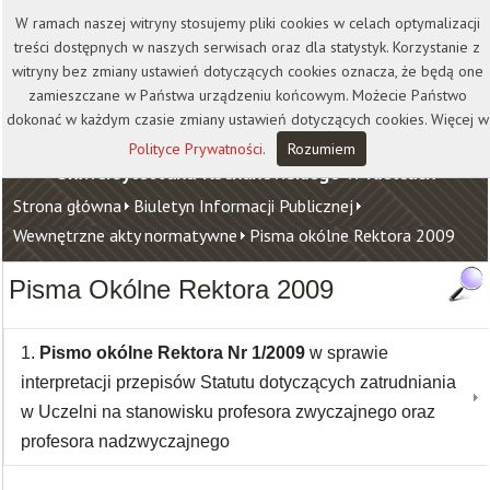
Kontakt
Biblioteka
Wydawnictwo
W ramach naszej witryny stosujemy pliki cookies w celach optymalizacji
Wirtualna Uczelnia
treści dostępnych w naszych serwisach oraz dla statystyk. Korzystanie z
witryny bez zmiany ustawień dotyczących cookies oznacza, że będą one
zamieszczane w Państwa urządzeniu końcowym. Możecie Państwo
dokonać w każdym czasie zmiany ustawień dotyczących cookies. Więcej w
Polityce Prywatności
.
Rozumiem
Uniwersytet Jana Kochanowskiego w Kielcach
Strona główna
Biuletyn Informacji Publicznej
Wewnętrzne akty normatywne
Pisma okólne Rektora 2009
Pisma Okólne Rektora 2009
1.
Pismo okólne Rektora Nr 1/2009
w sprawie
interpretacji przepisów Statutu dotyczących zatrudniania
w Uczelni na stanowisku profesora zwyczajnego oraz
profesora nadzwyczajnego