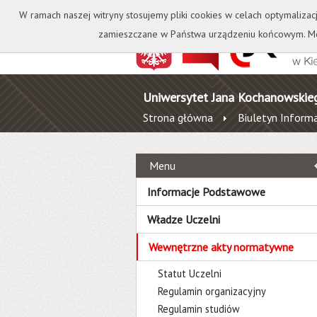
Kontakt
Biblioteka
W ramach naszej witryny stosujemy pliki cookies w celach optymalizac
zamieszczane w Państwa urządzeniu końcowym. Mo
Uniwersytet Jana Kochanowskie
Strona główna
Biuletyn Informa
Menu
Informacje Podstawowe
Władze Uczelni
Wewnętrzne akty normatywne
Statut Uczelni
Regulamin organizacyjny
Regulamin studiów