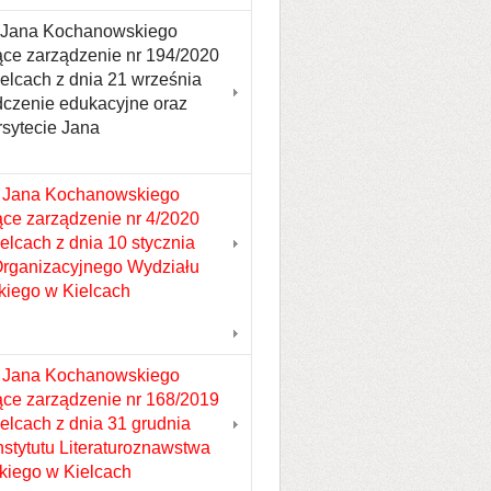
tu Jana Kochanowskiego
jące zarządzenie nr 194/2020
lcach z dnia 21 września
adczenie edukacyjne oraz
rsytecie Jana
u Jana Kochanowskiego
ące zarządzenie nr 4/2020
lcach z dnia 10 stycznia
Organizacyjnego Wydziału
iego w Kielcach
u Jana Kochanowskiego
jące zarządzenie nr 168/2019
lcach z dnia 31 grudnia
stytutu Literaturoznawstwa
kiego w Kielcach