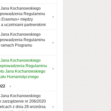
tu Jana Kochanowskiego
 wprowadzenia Regulaminu
u Erasmus+ między
a uczelniami partnerskimi
tu Jana Kochanowskiego
 wprowadzenia Regulaminu
w ramach Programu
u Jana Kochanowskiego
e wprowadzenia Regulaminu
tu Jana Kochanowskiego
ziału Humanistycznego
022
tu Jana Kochanowskiego
ce zarządzenie nr 206/2020
lcach z dnia 28 września