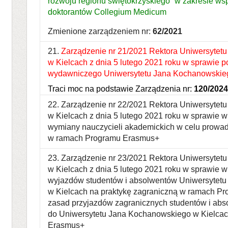
rozwoju regionu świętokrzyskiego” w zakresie ws
doktorantów Collegium Medicum
Zmienione zarządzeniem nr:
62/2021
21.
Zarządzenie nr 21/2021 Rektora Uniwersytet
w Kielcach z dnia 5 lutego 2021 roku w sprawie 
wydawniczego Uniwersytetu Jana Kochanowskie
Traci moc na podstawie Zarządzenia nr:
120/2024
22. Zarządzenie nr 22/2021 Rektora Uniwersyte
w Kielcach z dnia 5 lutego 2021 roku w sprawie
wymiany nauczycieli akademickich w celu prowad
w ramach Programu Erasmus+
23. Zarządzenie nr 23/2021 Rektora Uniwersyte
w Kielcach z dnia 5 lutego 2021 roku w sprawie
wyjazdów studentów i absolwentów Uniwersytet
w Kielcach na praktykę zagraniczną w ramach P
zasad przyjazdów zagranicznych studentów i abs
do Uniwersytetu Jana Kochanowskiego w Kielca
Erasmus+