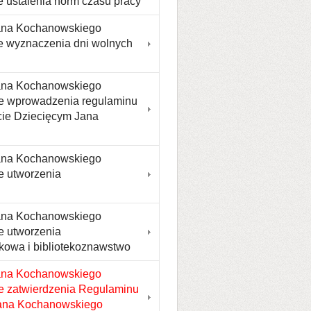
e ustalenia norm czasu pracy
Jana Kochanowskiego
ie wyznaczenia dni wolnych
Jana Kochanowskiego
wie wprowadzenia regulaminu
cie Dziecięcym Jana
Jana Kochanowskiego
e utworzenia
Jana Kochanowskiego
e utworzenia
kowa i bibliotekoznawstwo
Jana Kochanowskiego
ie zatwierdzenia Regulaminu
Jana Kochanowskiego