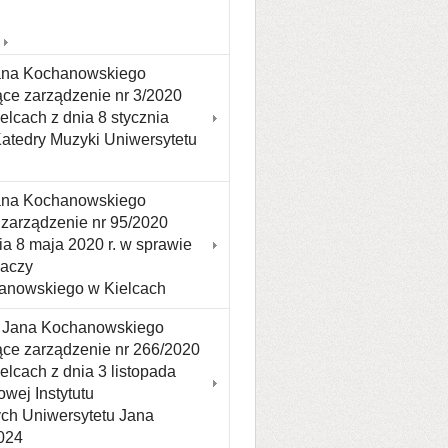
Jana Kochanowskiego
ące zarządzenie nr 3/2020
lcach z dnia 8 stycznia
atedry Muzyki Uniwersytetu
Jana Kochanowskiego
e zarządzenie nr 95/2020
a 8 maja 2020 r. w sprawie
haczy
anowskiego w Kielcach
tu Jana Kochanowskiego
jące zarządzenie nr 266/2020
lcach z dnia 3 listopada
wej Instytutu
ych Uniwersytetu Jana
024