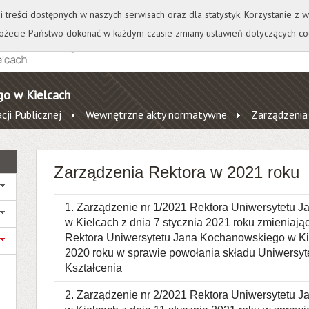
+
++
Wydawnictwo
Wirtualna Uczelnia
A
A
A
A
A
ji treści dostępnych w naszych serwisach oraz dla statystyk. Korzystanie z
żecie Państwo dokonać w każdym czasie zmiany ustawień dotyczących co
go w Kielcach
cji Publicznej
Wewnętrzne akty normatywne
Zarządzenia
Zarządzenia Rektora w 2021 roku
1. Zarządzenie nr 1/2021 Rektora Uniwersytetu 
w Kielcach z dnia 7 stycznia 2021 roku zmieniają
Rektora Uniwersytetu Jana Kochanowskiego w Kie
2020 roku w sprawie powołania składu Uniwersyte
Kształcenia
2. Zarządzenie nr 2/2021 Rektora Uniwersytetu 