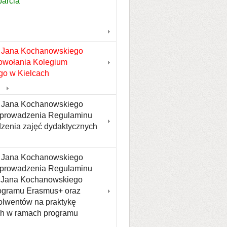
parcia
u Jana Kochanowskiego
powołania Kolegium
go w Kielcach
tu Jana Kochanowskiego
 wprowadzenia Regulaminu
zenia zajęć dydaktycznych
tu Jana Kochanowskiego
 wprowadzenia Regulaminu
u Jana Kochanowskiego
rogramu Erasmus+ oraz
olwentów na praktykę
ch w ramach programu