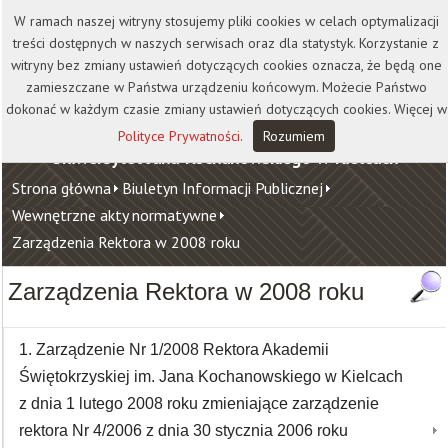
Kontakt
Biblioteka
Wydawnictwo
W ramach naszej witryny stosujemy pliki cookies w celach optymalizacji
Wirtualna Uczelnia
treści dostępnych w naszych serwisach oraz dla statystyk. Korzystanie z
witryny bez zmiany ustawień dotyczących cookies oznacza, że będą one
zamieszczane w Państwa urządzeniu końcowym. Możecie Państwo
dokonać w każdym czasie zmiany ustawień dotyczących cookies. Więcej w
Polityce Prywatności
.
Rozumiem
Uniwersytet Jana Kochanowskiego w Kielcach
Strona główna
Biuletyn Informacji Publicznej
Wewnętrzne akty normatywne
Zarządzenia Rektora w 2008 roku
Zarządzenia Rektora w 2008 roku
1. Zarządzenie Nr 1/2008 Rektora Akademii
Świętokrzyskiej im. Jana Kochanowskiego w Kielcach
z dnia 1 lutego 2008 roku zmieniające zarządzenie
rektora Nr 4/2006 z dnia 30 stycznia 2006 roku