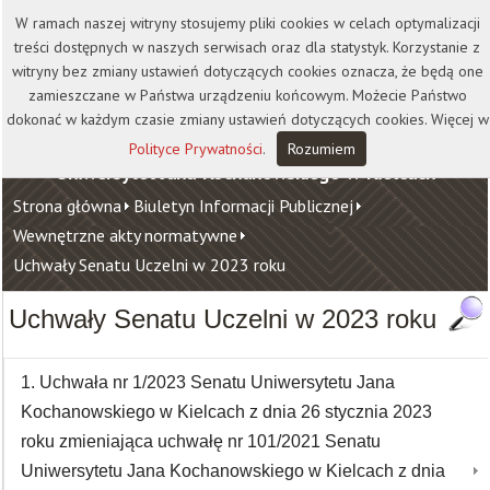
Kontakt
Biblioteka
Wydawnictwo
W ramach naszej witryny stosujemy pliki cookies w celach optymalizacji
Wirtualna Uczelnia
treści dostępnych w naszych serwisach oraz dla statystyk. Korzystanie z
witryny bez zmiany ustawień dotyczących cookies oznacza, że będą one
zamieszczane w Państwa urządzeniu końcowym. Możecie Państwo
dokonać w każdym czasie zmiany ustawień dotyczących cookies. Więcej w
Polityce Prywatności
.
Rozumiem
Uniwersytet Jana Kochanowskiego w Kielcach
Strona główna
Biuletyn Informacji Publicznej
Wewnętrzne akty normatywne
Uchwały Senatu Uczelni w 2023 roku
Uchwały Senatu Uczelni w 2023 roku
1. Uchwała nr 1/2023 Senatu Uniwersytetu Jana
Kochanowskiego w Kielcach z dnia 26 stycznia 2023
roku zmieniająca uchwałę nr 101/2021 Senatu
Uniwersytetu Jana Kochanowskiego w Kielcach z dnia