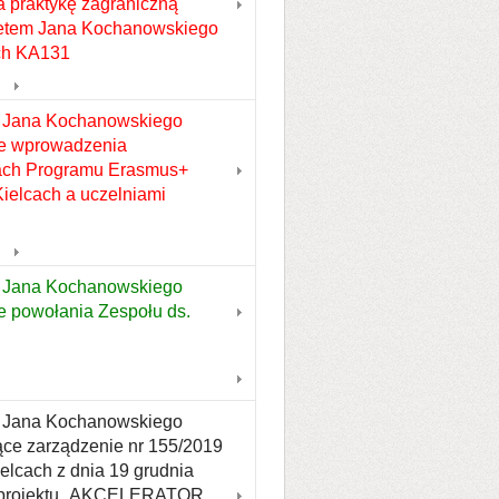
 praktykę zagraniczną
etem Jana Kochanowskiego
ach KA131
u Jana Kochanowskiego
wie wprowadzenia
mach Programu Erasmus+
elcach a uczelniami
u Jana Kochanowskiego
ie powołania Zespołu ds.
tu Jana Kochanowskiego
jące zarządzenie nr 155/2019
lcach z dnia 19 grudnia
u projektu „AKCELERATOR