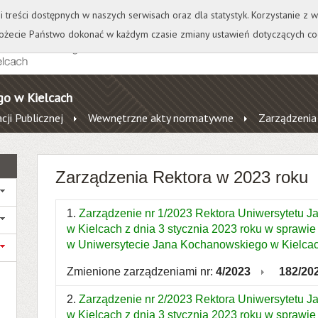
+
++
Wydawnictwo
Wirtualna Uczelnia
A
A
A
A
A
ji treści dostępnych w naszych serwisach oraz dla statystyk. Korzystanie z
żecie Państwo dokonać w każdym czasie zmiany ustawień dotyczących co
go w Kielcach
cji Publicznej
Wewnętrzne akty normatywne
Zarządzenia
Zarządzenia Rektora w 2023 roku
1.
Zarządzenie nr 1/2023 Rektora Uniwersytetu 
w Kielcach z dnia 3 stycznia 2023 roku w sprawie
w Uniwersytecie Jana Kochanowskiego w Kielca
Zmienione zarządzeniami nr:
4/2023
182/20
2.
Zarządzenie nr 2/2023 Rektora Uniwersytetu 
w Kielcach z dnia 3 stycznia 2023 roku w sprawie