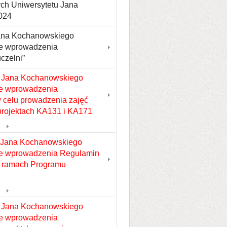
ych Uniwersytetu Jana
024
Jana Kochanowskiego
wie wprowadzenia
czelni”
u Jana Kochanowskiego
wie wprowadzenia
 celu prowadzenia zajęć
rojektach KA131 i KA171
u Jana Kochanowskiego
wie wprowadzenia Regulamin
w ramach Programu
u Jana Kochanowskiego
wie wprowadzenia