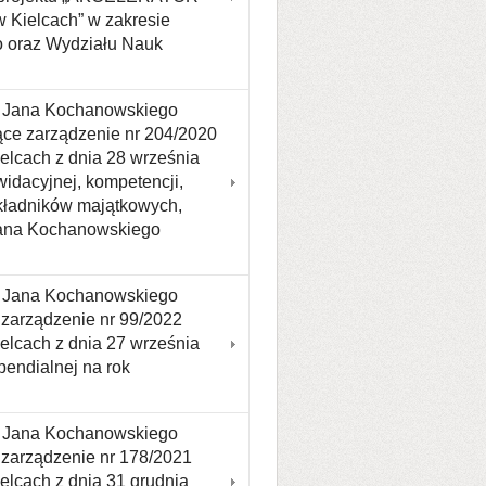
Kielcach” w zakresie
o oraz Wydziału Nauk
tu Jana Kochanowskiego
jące zarządzenie nr 204/2020
lcach z dnia 28 września
widacyjnej, kompetencji,
 składników majątkowych,
Jana Kochanowskiego
tu Jana Kochanowskiego
 zarządzenie nr 99/2022
lcach z dnia 27 września
pendialnej na rok
tu Jana Kochanowskiego
 zarządzenie nr 178/2021
lcach z dnia 31 grudnia