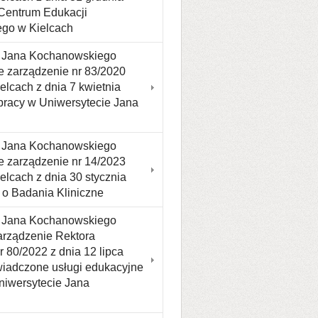
Centrum Edukacji
ego w Kielcach
tu Jana Kochanowskiego
e zarządzenie nr 83/2020
lcach z dnia 7 kwietnia
racy w Uniwersytecie Jana
tu Jana Kochanowskiego
e zarządzenie nr 14/2023
lcach z dnia 30 stycznia
i o Badania Kliniczne
tu Jana Kochanowskiego
zarządzenie Rektora
 80/2022 z dnia 12 lipca
wiadczone usługi edukacyjne
Uniwersytecie Jana