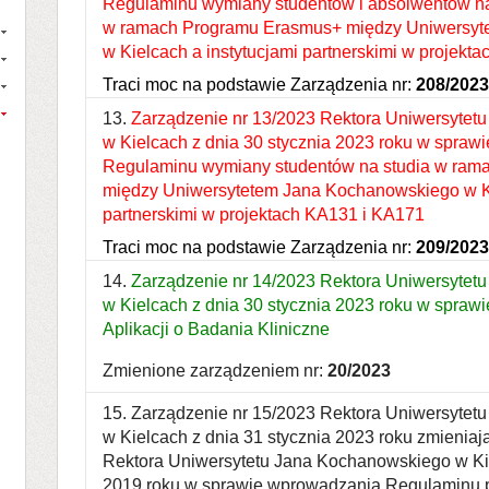
Regulaminu wymiany studentów i absolwentów na
w ramach Programu Erasmus+ między Uniwersyt
w Kielcach a instytucjami partnerskimi w projekt
Traci moc na podstawie Zarządzenia nr:
208/2023
13.
Zarządzenie nr 13/2023 Rektora Uniwersytet
w Kielcach z dnia 30 stycznia 2023 roku w spra
Regulaminu wymiany studentów na studia w ra
między Uniwersytetem Jana Kochanowskiego w Ki
partnerskimi w projektach KA131 i KA171
Traci moc na podstawie Zarządzenia nr:
209/2023
14.
Zarządzenie nr 14/2023 Rektora Uniwersytet
w Kielcach z dnia 30 stycznia 2023 roku w spraw
Aplikacji o Badania Kliniczne
Zmienione zarządzeniem nr:
20/2023
15. Zarządzenie nr 15/2023 Rektora Uniwersyte
w Kielcach z dnia 31 stycznia 2023 roku zmienia
Rektora Uniwersytetu Jana Kochanowskiego w Kie
2019 roku w sprawie wprowadzania Regulamin