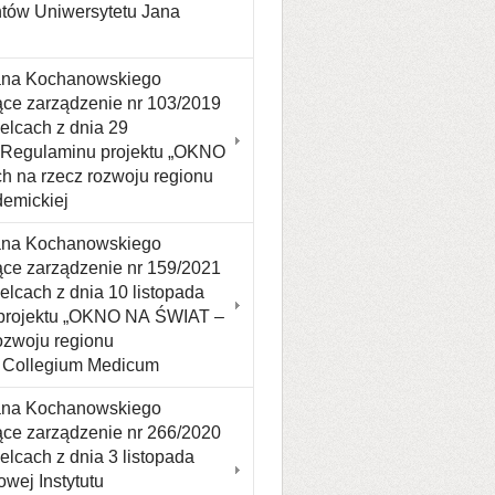
ntów Uniwersytetu Jana
Jana Kochanowskiego
jące zarządzenie nr 103/2019
elcach z dnia 29
 Regulaminu projektu „OKNO
h na rzecz rozwoju regionu
demickiej
Jana Kochanowskiego
jące zarządzenie nr 159/2021
lcach z dnia 10 listopada
 projektu „OKNO NA ŚWIAT –
ozwoju regionu
w Collegium Medicum
Jana Kochanowskiego
jące zarządzenie nr 266/2020
lcach z dnia 3 listopada
wej Instytutu