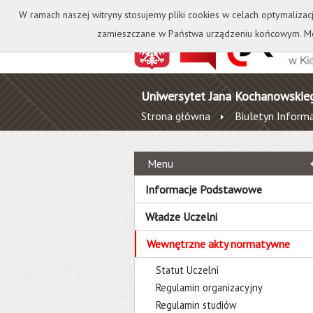
Kontakt
Biblioteka
W ramach naszej witryny stosujemy pliki cookies w celach optymalizac
zamieszczane w Państwa urządzeniu końcowym. Mo
Uniwersytet Jana Kochanowskie
Strona główna
Biuletyn Informa
Menu
Informacje Podstawowe
Władze Uczelni
Wewnętrzne akty normatywne
Statut Uczelni
Regulamin organizacyjny
Regulamin studiów