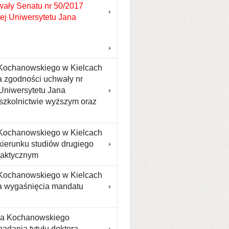
wały Senatu nr 50/2017
wej Uniwersytetu Jana
 Kochanowskiego w Kielcach
a zgodności uchwały nr
Uniwersytetu Jana
szkolnictwie wyższym oraz
 Kochanowskiego w Kielcach
kierunku studiów drugiego
praktycznym
 Kochanowskiego w Kielcach
ia wygaśnięcia mandatu
ana Kochanowskiego
adania tytułu doktora