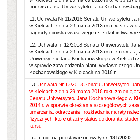
honoris causa Uniwersytetu Jana Kochanowskieg
11. Uchwała Nr 11/2018 Senatu Uniwersytetu J
w Kielcach z dnia 29 marca 2018 roku w sprawie 
nagrody ministra właściwego ds. szkolnictwa wy
12. Uchwała nr 12/2018 Senatu Uniwersytetu Ja
w Kielcach z dnia 29 marca 2018 roku zmieniają
Uniwersytetu Jana Kochanowskiego w Kielcach z 
w sprawie zatwierdzenia planu wydawniczego Un
Kochanowskiego w Kielcach na 2018 r.
13.
Uchwała Nr 13/2018 Senatu Uniwersytetu Ja
w Kielcach z dnia 29 marca 2018 roku zmieniając
Senatu Uniwersytetu Jana Kochanowskiego w Kie
2014 r. w sprawie określania szczegółowych zasad
umarzania, odraczania i rozkładania na raty nale
fizycznych, które utraciły status doktoranta, stude
kursu
Traci moc na podstawie uchwały nr:
131/2020