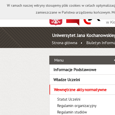
Kontakt
Biblioteka
W ramach naszej witryny stosujemy pliki cookies w celach optymalizac
zamieszczane w Państwa urządzeniu końcowym. Mo
Uniwersytet Jana Kochanowskie
Strona główna
Biuletyn Informa
Menu
Informacje Podstawowe
Władze Uczelni
Wewnętrzne akty normatywne
Statut Uczelni
Regulamin organizacyjny
Regulamin studiów