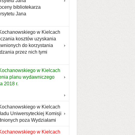
rsytetu Jana
ceny bibliotekarza
rsytetu Jana
 Kochanowskiego w Kielcach
liczania kosztów uzyskania
wnionych do korzystania
dzania przez nich tymi
 Kochanowskiego w Kielcach
dzenia planu wydawniczego
 2018 r.
 Kochanowskiego w Kielcach
kładu Uniwersyteckiej Komisji
dnionych poza Wydziałami
 Kochanowskiego w Kielcach