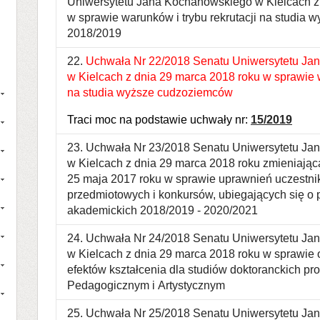
Uniwersytetu Jana Kochanowskiego w Kielcach z 
w sprawie warunków i trybu rekrutacji na studia
2018/2019
22.
Uchwała Nr 22/2018 Senatu Uniwersytetu Ja
w Kielcach z dnia 29 marca 2018 roku w sprawie w
na studia wyższe cudzoziemców
Traci moc na podstawie uchwały nr:
15/2019
23. Uchwała Nr 23/2018 Senatu Uniwersytetu J
w Kielcach z dnia 29 marca 2018 roku zmieniając
25 maja 2017 roku w sprawie uprawnień uczestni
przedmiotowych i konkursów, ubiegających się o p
akademickich 2018/2019 - 2020/2021
24. Uchwała Nr 24/2018 Senatu Uniwersytetu J
w Kielcach z dnia 29 marca 2018 roku w sprawie 
efektów kształcenia dla studiów doktoranckich p
Pedagogicznym i Artystycznym
25. Uchwała Nr 25/2018 Senatu Uniwersytetu J