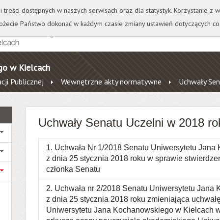
+
++
Wydawnictwo
Wirtualna Uczelnia
A
A
A
A
A
ji treści dostępnych w naszych serwisach oraz dla statystyk. Korzystanie z
żecie Państwo dokonać w każdym czasie zmiany ustawień dotyczących co
go w Kielcach
cji Publicznej
Wewnętrzne akty normatywne
Uchwały Sen
Uchwały Senatu Uczelni w 2018 ro
1. Uchwała Nr 1/2018 Senatu Uniwersytetu Jana
z dnia 25 stycznia 2018 roku w sprawie stwierdz
członka Senatu
2. Uchwała nr 2/2018 Senatu Uniwersytetu Jana
z dnia 25 stycznia 2018 roku zmieniająca uchwał
Uniwersytetu Jana Kochanowskiego w Kielcach w