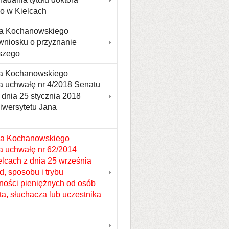
o w Kielcach
ana Kochanowskiego
wniosku o przyznanie
ższego
na Kochanowskiego
ca uchwałę nr 4/2018 Senatu
dnia 25 stycznia 2018
iwersytetu Jana
na Kochanowskiego
a uchwałę nr 62/2014
lcach z dnia 25 września
, sposobu i trybu
żności pieniężnych od osób
nta, słuchacza lub uczestnika