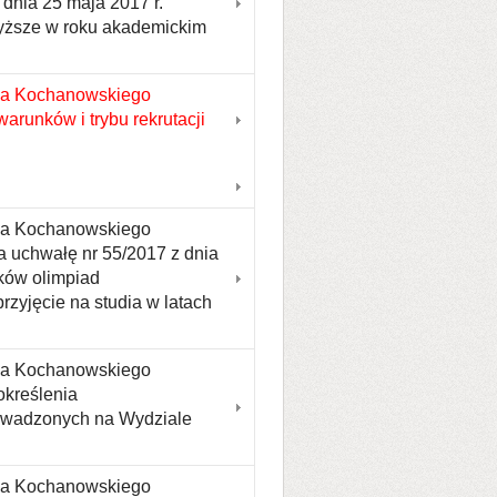
dnia 25 maja 2017 r.
 wyższe w roku akademickim
na Kochanowskiego
arunków i trybu rekrutacji
ana Kochanowskiego
a uchwałę nr 55/2017 z dnia
ków olimpiad
rzyjęcie na studia w latach
ana Kochanowskiego
określenia
rowadzonych na Wydziale
ana Kochanowskiego