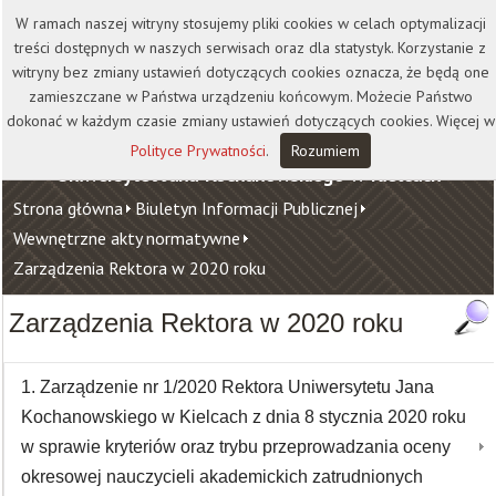
Kontakt
Biblioteka
Wydawnictwo
W ramach naszej witryny stosujemy pliki cookies w celach optymalizacji
Wirtualna Uczelnia
treści dostępnych w naszych serwisach oraz dla statystyk. Korzystanie z
witryny bez zmiany ustawień dotyczących cookies oznacza, że będą one
zamieszczane w Państwa urządzeniu końcowym. Możecie Państwo
dokonać w każdym czasie zmiany ustawień dotyczących cookies. Więcej w
Polityce Prywatności
.
Rozumiem
Uniwersytet Jana Kochanowskiego w Kielcach
Strona główna
Biuletyn Informacji Publicznej
Wewnętrzne akty normatywne
Zarządzenia Rektora w 2020 roku
Zarządzenia Rektora w 2020 roku
1. Zarządzenie nr 1/2020 Rektora Uniwersytetu Jana
Kochanowskiego w Kielcach z dnia 8 stycznia 2020 roku
w sprawie kryteriów oraz trybu przeprowadzania oceny
okresowej nauczycieli akademickich zatrudnionych