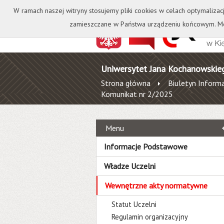
Kontakt
Biblioteka
W ramach naszej witryny stosujemy pliki cookies w celach optymalizac
zamieszczane w Państwa urządzeniu końcowym. Mo
Uniwersytet Jana Kochanowskie
Strona główna
Biuletyn Informa
Komunikat nr 2/2025
Menu
Informacje Podstawowe
Władze Uczelni
Wewnętrzne akty normatywne
Statut Uczelni
Regulamin organizacyjny