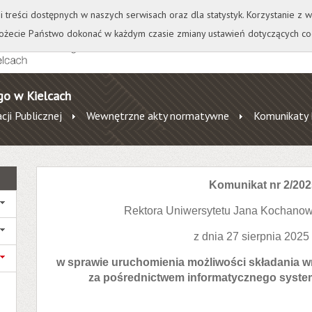
+
++
Wydawnictwo
Wirtualna Uczelnia
A
A
A
A
A
ji treści dostępnych w naszych serwisach oraz dla statystyk. Korzystanie z
żecie Państwo dokonać w każdym czasie zmiany ustawień dotyczących co
go w Kielcach
cji Publicznej
Wewnętrzne akty normatywne
Komunikaty 
Komunikat nr 2/202
Rektora Uniwersytetu Jana Kochanow
z dnia 27 sierpnia 2025
w sprawie uruchomienia możliwości składania w
za pośrednictwem informatycznego system