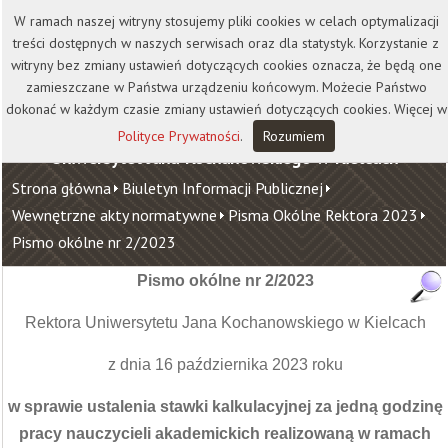
Kontakt
Biblioteka
Wydawnictwo
W ramach naszej witryny stosujemy pliki cookies w celach optymalizacji
Wirtualna Uczelnia
treści dostępnych w naszych serwisach oraz dla statystyk. Korzystanie z
witryny bez zmiany ustawień dotyczących cookies oznacza, że będą one
zamieszczane w Państwa urządzeniu końcowym. Możecie Państwo
dokonać w każdym czasie zmiany ustawień dotyczących cookies. Więcej w
Polityce Prywatności
.
Rozumiem
Uniwersytet Jana Kochanowskiego w Kielcach
Strona główna
Biuletyn Informacji Publicznej
Wewnętrzne akty normatywne
Pisma Okólne Rektora 2023
Pismo okólne nr 2/2023
Pismo okólne nr 2/2023
Rektora Uniwersytetu Jana Kochanowskiego w Kielcach
z dnia 16 października 2023 roku
w sprawie ustalenia stawki kalkulacyjnej za jedną godzinę
pracy nauczycieli akademickich realizowaną w ramach