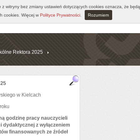
ie z witryny bez zmiany ustawień dotyczących cookies oznacza, że będą
h cookies. Więcej w
Polityce Prywatności
.
Rozumiem
kólne Rektora 2025
025
skiego w Kielcach
 roku
dną godzinę pracy nauczycieli
i dydaktycznej z wyłączeniem
tów finansowanych ze źródeł