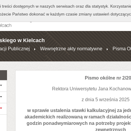
+
++
Wydawnictwo
Wirtualna Uczelnia
A
A
A
A
A
ji treści dostępnych w naszych serwisach oraz dla statystyk. Korzystan
ecie Państwo dokonać w każdym czasie zmiany ustawień dotyczącyc
skiego w Kielcach
acji Publicznej
Wewnętrzne akty normatywne
Pisma O
Pismo okólne nr 2/2
Rektora Uniwersytetu Jana Kochanow
z dnia 5 września 2025
w sprawie ustalenia stawki kalkulacyjnej za je
akademickich realizowaną w ramach działalnośc
godzin ponadwymiarowych na potrzeby projek
zewnętrznych