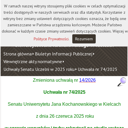
Kontakt
Biblioteka
Wydawnictwo
W ramach naszej witryny stosujemy pliki cookies w celach optymalizacji
Wirtualna Uczelnia
treści dostępnych w naszych serwisach oraz dla statystyk. Korzystanie z
witryny bez zmiany ustawień dotyczących cookies oznacza, że będą one
zamieszczane w Państwa urządzeniu końcowym. Możecie Państwo
dokonać w każdym czasie zmiany ustawień dotyczących cookies. Więcej w
Polityce Prywatności
.
Rozumiem
Uniwersytet Jana Kochanowskiego w Kielcach
Strona główna
Biuletyn Informacji Publicznej
Wewnętrzne akty normatywne
Uchwały Senatu Uczelni w 2025 roku
Uchwała nr 74/2025
Zmieniona uchwałą nr
14/2026
Uchwała nr 74/2025
Senatu Uniwersytetu Jana Kochanowskiego w Kielcach
z dnia 26 czerwca 2025 roku