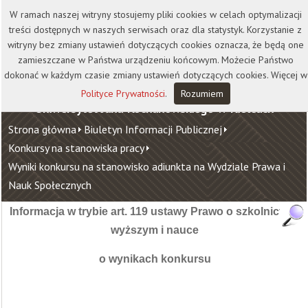
Kontakt
Biblioteka
Wydawnictwo
W ramach naszej witryny stosujemy pliki cookies w celach optymalizacji
Wirtualna Uczelnia
treści dostępnych w naszych serwisach oraz dla statystyk. Korzystanie z
witryny bez zmiany ustawień dotyczących cookies oznacza, że będą one
zamieszczane w Państwa urządzeniu końcowym. Możecie Państwo
dokonać w każdym czasie zmiany ustawień dotyczących cookies. Więcej w
Polityce Prywatności
.
Rozumiem
Uniwersytet Jana Kochanowskiego w Kielcach
Strona główna
Biuletyn Informacji Publicznej
Konkursy na stanowiska pracy
Wyniki konkursu na stanowisko adiunkta na Wydziale Prawa i
Nauk Społecznych
Informacja w trybie art. 119 ustawy Prawo o szkolnictwie
wyższym i nauce
o wynikach konkursu