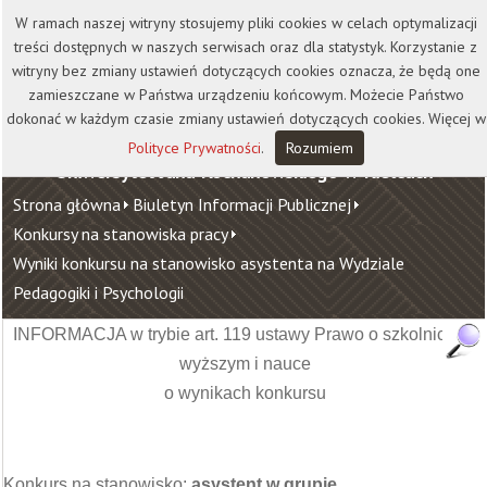
Kontakt
Biblioteka
Wydawnictwo
W ramach naszej witryny stosujemy pliki cookies w celach optymalizacji
Wirtualna Uczelnia
treści dostępnych w naszych serwisach oraz dla statystyk. Korzystanie z
witryny bez zmiany ustawień dotyczących cookies oznacza, że będą one
zamieszczane w Państwa urządzeniu końcowym. Możecie Państwo
dokonać w każdym czasie zmiany ustawień dotyczących cookies. Więcej w
Polityce Prywatności
.
Rozumiem
Uniwersytet Jana Kochanowskiego w Kielcach
Strona główna
Biuletyn Informacji Publicznej
Konkursy na stanowiska pracy
Wyniki konkursu na stanowisko asystenta na Wydziale
Pedagogiki i Psychologii
INFORMACJA w trybie art. 119 ustawy Prawo o szkolnictwie
wyższym i nauce
o wynikach konkursu
Konkurs na stanowisko:
asystent w grupie